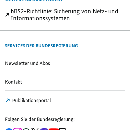
TEILEN,
MEHR
MEHR
MEHR
DIGITALE
DIGITALE
NIS2-Richtlinie: Sicherung von Netz- und
DIGITALE
SICHERHEIT
SICHERHEIT
Informationssystemen
SICHERHEIT
SERVICES DER BUNDESREGIERUNG
Newsletter und Abos
Kontakt
Publikationsportal
Folgen Sie der Bundesregierung: