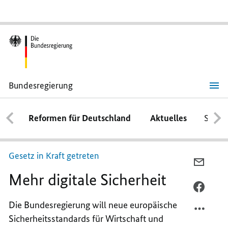
Bundesregierung
Mehr
digitale
Sicherheit
Reformen für Deutschland
Aktuelles
Schwe
Gesetz in Kraft getreten
PER
Mehr digitale Sicherheit
E-
MAIL
PER
TEILEN
FACEB
Die Bundesregierung will neue europäische
MEHR
TEILEN
Sicherheitsstandards für Wirtschaft und
DIGITA
MEHR