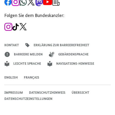
Zur
Zum
Zum
Zum
Zum
Zum
Newsletter-
Facebook-
Instagram-
WhatsApp-
X-
Mastodon-
YouTube-
Anmeldung
Seite
Account
Kanal
Kanal
Kanal
Kanal
der
der
der
der
des
der
der
Bundesregierung
Folgen Sie dem Bundeskanzler:
Bundesregierung
Bundesregierung
Bundesregierung
Regierungssprechers
Bundesregierung
Bundesregierung
Zum
Zum
Zum
Instagram-
TikTok-
X-
Account
Kanal
Kanal
des
des
des
Bundeskanzlers
Bundeskanzlers
Bundeskanzlers
KONTAKT
ERKLÄRUNG ZUR BARRIEREFREIHEIT
BARRIERE MELDEN
GEBÄRDENSPRACHE
LEICHTE SPRACHE
NAVIGATIONS-HINWEISE
ENGLISH
FRANÇAIS
IMPRESSUM
DATENSCHUTZHINWEIS
ÜBERSICHT
DATENSCHUTZEINSTELLUNGEN