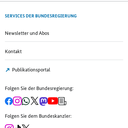
MAIL
TEILEN,
TEILEN,
TEILEN,
VORRANG
VORRANG
SERVICES DER BUNDESREGIERUNG
VORRANG
FÜR
FÜR
FÜR
GROSSE I
GROSSE I
GROSSE I
NFRASTRUKTURPROJE
NFRASTRUKTU
Newsletter und Abos
NFRASTRUKTURPROJEKTE
Kontakt
Publikationsportal
Folgen Sie der Bundesregierung:
Zur
Zum
Zum
Zum
Zum
Zum
Newsletter-
Facebook-
Instagram-
WhatsApp-
X-
Mastodon-
YouTube-
Anmeldung
Seite
Account
Kanal
Kanal
Kanal
Kanal
der
der
der
der
des
der
der
Bundesregierung
Folgen Sie dem Bundeskanzler:
Bundesregierung
Bundesregierung
Bundesregierung
Regierungssprechers
Bundesregierung
Bundesregierung
Zum
Zum
Zum