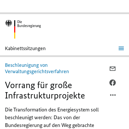
Kabinettssitzungen
Vorrang
für
große
Beschleunigung von
Infrastrukturprojekte
PER
Verwaltungsgerichtsverfahren
E-
Vorrang für große
MAIL
PER
TEILEN
FACEB
Infrastrukturprojekte
VORRA
TEILEN
FÜR
VORRA
Die Transformation des Energiesystem soll
GROSSE 
FÜR
beschleunigt werden: Das von der
NFRAS
GROSSE 
NFRAS
Bundesregierung auf den Weg gebrachte