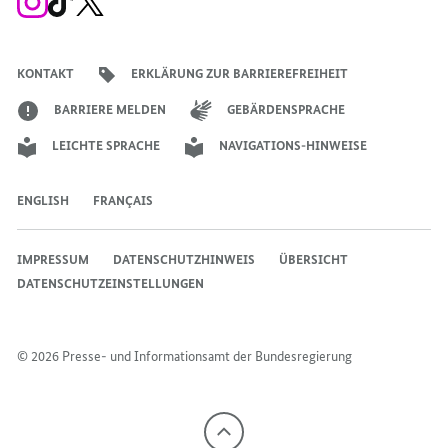
Instagram-
TikTok-
X-
Account
Kanal
Kanal
des
des
des
Bundeskanzlers
Bundeskanzlers
Bundeskanzlers
KONTAKT
ERKLÄRUNG ZUR BARRIEREFREIHEIT
BARRIERE MELDEN
GEBÄRDENSPRACHE
LEICHTE SPRACHE
NAVIGATIONS-HINWEISE
ENGLISH
FRANÇAIS
IMPRESSUM
DATENSCHUTZHINWEIS
ÜBERSICHT
DATENSCHUTZEINSTELLUNGEN
© 2026 Presse- und Informationsamt der Bundesregierung
Nach
oben