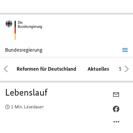
Bundesregierung
Lebenslauf
Reformen für Deutschland
Aktuelles
Schwe
Lebenslauf
PER
E-
1 Min. Lesedauer
MAIL
PER
TEILEN
FACEB
LEBEN
TEILEN
LEBEN