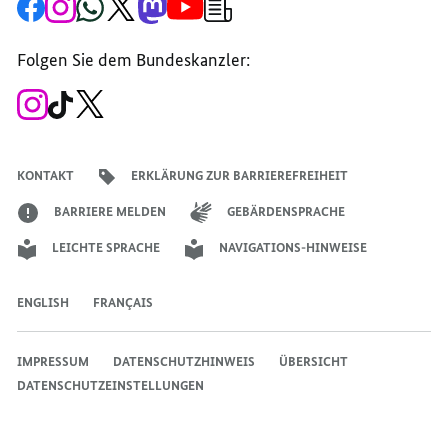
Zur
Zum
Zum
Zum
Zum
Zum
Newsletter-
Facebook-
Instagram-
WhatsApp-
X-
Mastodon-
YouTube-
Anmeldung
Seite
Account
Kanal
Kanal
Kanal
Kanal
der
der
der
der
des
der
der
Bundesregierung
Folgen Sie dem Bundeskanzler:
Bundesregierung
Bundesregierung
Bundesregierung
Regierungssprechers
Bundesregierung
Bundesregierung
Zum
Zum
Zum
Instagram-
TikTok-
X-
Account
Kanal
Kanal
des
des
des
Bundeskanzlers
Bundeskanzlers
Bundeskanzlers
KONTAKT
ERKLÄRUNG ZUR BARRIEREFREIHEIT
BARRIERE MELDEN
GEBÄRDENSPRACHE
LEICHTE SPRACHE
NAVIGATIONS-HINWEISE
ENGLISH
FRANÇAIS
IMPRESSUM
DATENSCHUTZHINWEIS
ÜBERSICHT
DATENSCHUTZEINSTELLUNGEN