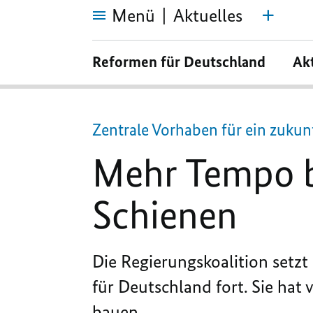
Menü
Aktuelles
Mehr
Tempo
Reformen für Deutschland
Ak
beim
Bau
von
Straßen
und
Schienen
Zentrale Vorhaben für ein zukun
Mehr Tempo b
Schienen
Die Regierungskoalition setz
für Deutschland fort. Sie hat 
bauen.