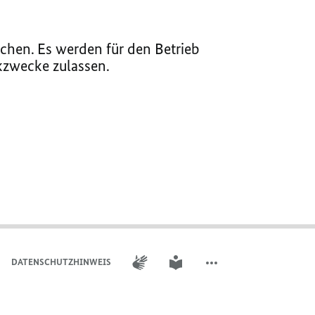
chen. Es werden für den Betrieb
ikzwecke zulassen.
GEBÄRDENSPRACHE
LEICHTE SPRACHE
DATENSCHUTZHINWEIS
WEITERE ELEMENTE DER 