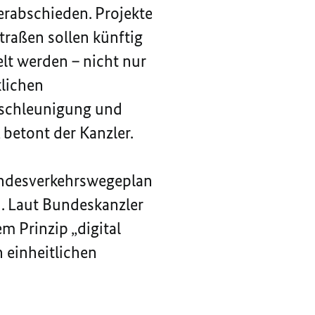
erabschieden. Projekte
raßen sollen künftig
lt werden – nicht nur
klichen
Beschleunigung und
 betont der Kanzler.
undesverkehrswegeplan
d. Laut Bundeskanzler
m Prinzip „
digital
n einheitlichen