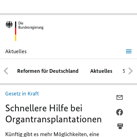
Aktuelles
Schnellere
Hilfe
bei
Reformen für Deutschland
Aktuelles
Schwe
Organtransplantationen
Gesetz in Kraft
PER
Schnellere Hilfe bei
E-
MAIL
PER
Organtransplantationen
TEILEN
FACEB
SCHNE
TEILEN
Künftig gibt es mehr Möglichkeiten, eine
HILFE
SCHNE