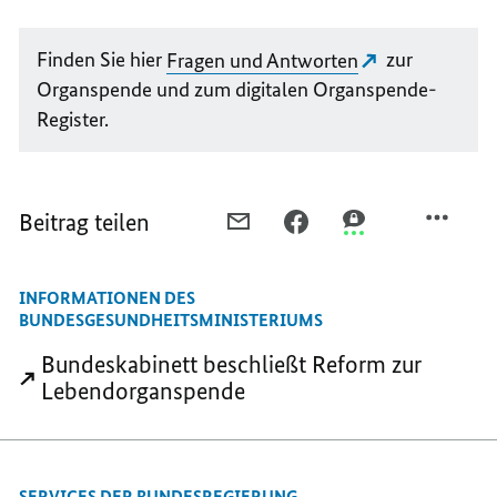
Finden Sie hier
Fragen und Antworten
zur
Organspende und zum digitalen Organspende-
Register.
Beitrag teilen
PER
PER
PER
E-
FACEBOOK
THREEMA
MAIL
TEILEN,
TEILEN,
INFORMATIONEN DES
TEILEN,
SCHNELLERE
SCHNELLERE
BUNDESGESUNDHEITSMINISTERIUMS
SCHNELLERE
HILFE
HILFE
HILFE
BEI
BEI
Bundeskabinett beschließt Reform zur
BEI
ORGANTRANSPLANTATIONE
ORGANTRANSPLAN
Lebendorganspende
ORGANTRANSPLANTATIONEN
SERVICES DER BUNDESREGIERUNG