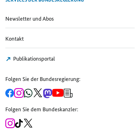
Newsletter und Abos
Kontakt
Publikationsportal
Folgen Sie der Bundesregierung:
Zur
Zum
Zum
Zum
Zum
Zum
Newsletter-
Facebook-
Instagram-
WhatsApp-
X-
Mastodon-
YouTube-
Anmeldung
Seite
Account
Kanal
Kanal
Kanal
Kanal
der
der
der
der
des
der
der
Bundesregierung
Folgen Sie dem Bundeskanzler:
Bundesregierung
Bundesregierung
Bundesregierung
Regierungssprechers
Bundesregierung
Bundesregierung
Zum
Zum
Zum
Instagram-
TikTok-
X-
Account
Kanal
Kanal
des
des
des