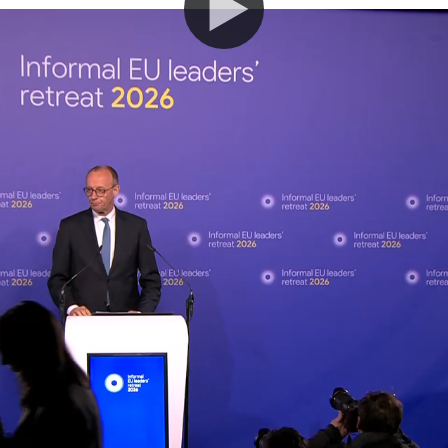
 von Bundeskanzler Merz nach dem informell
itschrift der Pressekonferenz:
ch Merz:
, da ich einer der Mitinitiatoren dieses Treff
e Bemerkungen zum Verlauf des heutigen Tages
 herzlich dem Gastgeber danken, Bart De Weve
ss er uns eingeladen hat, hier in Alden Biesen
ss, dieses Treffen abzuhalten. Das war eine gu