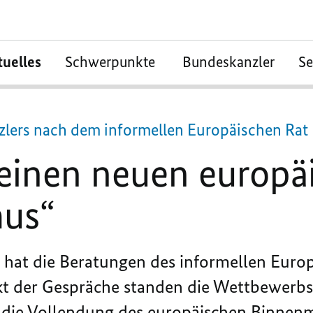
tuelles
Schwerpunkte
Bundeskanzler
S
zlers nach dem informellen Europäischen Rat
keinen neuen europä
mus“
 hat die Beratungen des informellen Europ
kt der Gespräche standen
die Wettbewerbsf
 die Vollendung des europäischen Binnenm