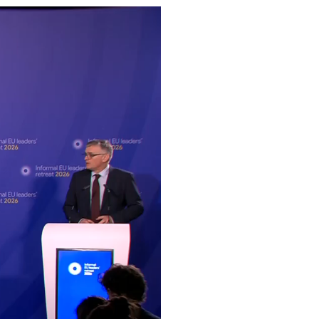
en Europäischen Rat
ens bin, möchte ich mir
 zu machen.
r, dem belgischen
, in diesem
te Atmosphäre. Ich will