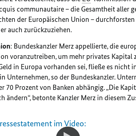
cquis communautaire
–
die Gesamtheit aller g
ichten der Europäischen Union –
durchforsten
er auch zurückzuziehen.
nion
: Bundeskanzler Merz appellierte, die euro
on voranzutreiben, um mehr privates Kapital z
ld in Europa vorhanden sei, fließe es nicht in
n Unternehmen, so der Bundeskanzler. Unter
er 70 Prozent von Banken abhängig. „
Die Kapit
ch ändern“, betonte Kanzler Merz in diesem
Pressestatement im Video: