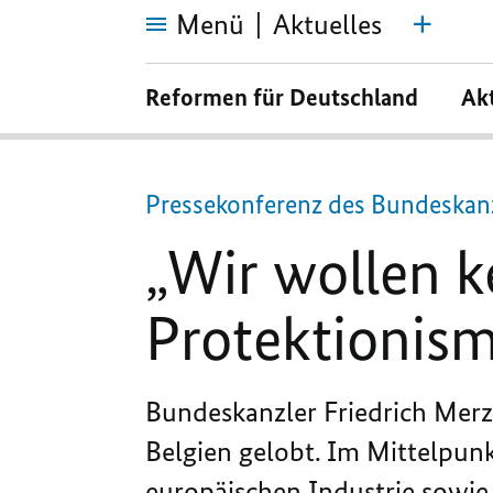
Menü
Aktuelles
„Wir
wollen
Reformen für Deutschland
Ak
keinen
neuen
europäischen
Protektionismus“
Pressekonferenz des Bundeskan
„Wir wollen 
Protektionis
Bundeskanzler Friedrich Merz
Belgien gelobt. Im Mittelpun
europäischen Industrie sowie