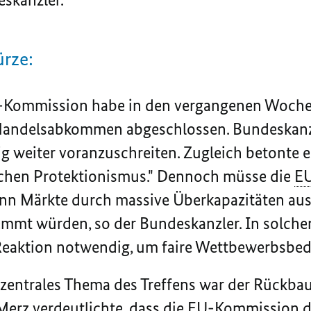
ürze:
-Kommission habe in den vergangenen Woche
 Handelsabkommen abgeschlossen. Bundeskanzl
g weiter voranzuschreiten. Zugleich betonte e
chen Protektionismus." Dennoch müsse die
E
nn Märkte durch massive Überkapazitäten aus 
mt würden, so der Bundeskanzler. In solchen 
Reaktion notwendig, um faire Wettbewerbsbed
n zentrales Thema des Treffens war der Rückbau
erz verdeutlichte, dass die
EU
-Kommission d