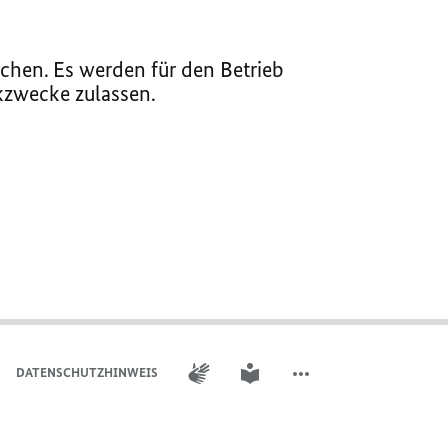
chen. Es werden für den Betrieb
ikzwecke zulassen.
GEBÄRDENSPRACHE
LEICHTE SPRACHE
DATENSCHUTZHINWEIS
WEITERE ELEMENTE DER 