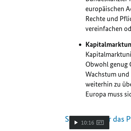
europäischen
A
Rechte und Pfl
vereinfachen od
Kapitalmarktu
Kapitalmarktuni
Obwohl genug Ge
Wachstum und i
weiterhin zu üb
Europa muss si
Sehen Sie hier das 
10:16