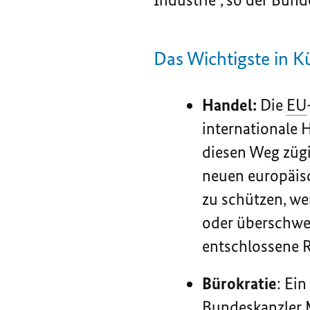
Das Wichtigste in K
Handel:
Die
EU
internationale
diesen Weg zügi
neuen europäis
zu schützen, we
oder überschwem
entschlossene 
Bürokratie
: Ei
Bundeskanzler M