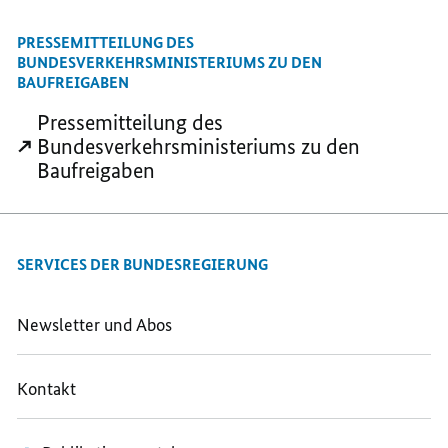
MAIL
TEILEN,
TEILEN,
PRESSEMITTEILUNG DES
TEILEN,
STARTSCHUSS
STARTSCHUSS
BUNDESVERKEHRSMINISTERIUMS ZU DEN
STARTSCHUSS
FÜR
FÜR
BAUFREIGABEN
FÜR
NEUBAUVORHABEN
NEUBAUVORHABE
Pressemitteilung des
NEUBAUVORHABEN
IM
IM
Bundesverkehrsministeriums zu den
IM
STRASSENVERKEHR
STRASSENVERKEH
Baufreigaben
STRASSENVERKEHR
SERVICES DER BUNDESREGIERUNG
Newsletter und Abos
Kontakt