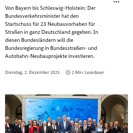
NEUBA
FÜR
Von Bayern bis Schleswig-Holstein: Der
IM
NEUBA
Bundesverkehrsminister hat den
STRAS
IM
Startschuss für 23 Neubauvorhaben für
STRAS
Straßen in ganz Deutschland gegeben. In
diesen Bundesländern will die
Bundesregierung in Bundesstraßen- und
Autobahn-Neubauprojekte investieren.
Dienstag, 2. Dezember 2025
2 Min. Lesedauer