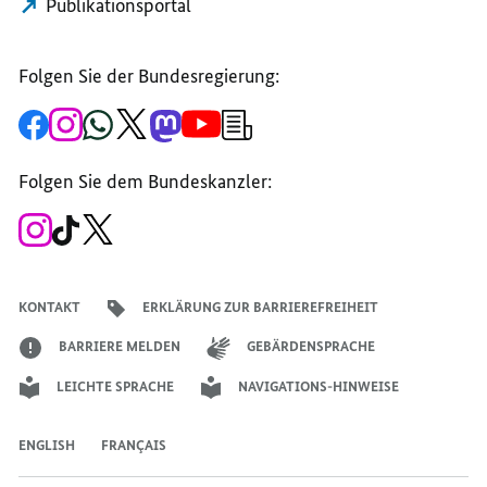
Publikationsportal
Folgen Sie der Bundesregierung:
Zur
Zum
Zum
Zum
Zum
Zum
Newsletter-
Facebook-
Instagram-
WhatsApp-
X-
Mastodon-
YouTube-
Anmeldung
Seite
Account
Kanal
Kanal
Kanal
Kanal
der
der
der
der
des
der
der
Bundesregierung
Folgen Sie dem Bundeskanzler:
Bundesregierung
Bundesregierung
Bundesregierung
Regierungssprechers
Bundesregierung
Bundesregierung
Zum
Zum
Zum
Instagram-
TikTok-
X-
Account
Kanal
Kanal
des
des
des
Bundeskanzlers
Bundeskanzlers
Bundeskanzlers
KONTAKT
ERKLÄRUNG ZUR BARRIEREFREIHEIT
BARRIERE MELDEN
GEBÄRDENSPRACHE
LEICHTE SPRACHE
NAVIGATIONS-HINWEISE
ENGLISH
FRANÇAIS