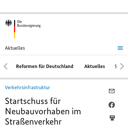
Aktuelles
Startschuss
für
Neubauvorhaben
Reformen für Deutschland
Aktuelles
Schwe
im
Straßenverkehr
Verkehrsinfrastruktur
PER
Startschuss für
E-
MAIL
PER
Neubauvorhaben im
TEILEN
FACEB
Straßenverkehr
START
TEILEN
FÜR
START