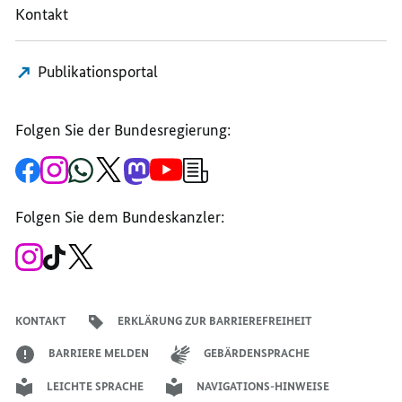
Kontakt
UND
STEUERN
STEUERN
STEUERN
Publikationsportal
Folgen Sie der Bundesregierung:
Zur
Zum
Zum
Zum
Zum
Zum
Newsletter-
Facebook-
Instagram-
WhatsApp-
X-
Mastodon-
YouTube-
Anmeldung
Seite
Account
Kanal
Kanal
Kanal
Kanal
der
der
der
der
des
der
der
Bundesregierung
Folgen Sie dem Bundeskanzler:
Bundesregierung
Bundesregierung
Bundesregierung
Regierungssprechers
Bundesregierung
Bundesregierung
Zum
Zum
Zum
Instagram-
TikTok-
X-
Account
Kanal
Kanal
des
des
des
Bundeskanzlers
Bundeskanzlers
Bundeskanzlers
KONTAKT
ERKLÄRUNG ZUR BARRIEREFREIHEIT
BARRIERE MELDEN
GEBÄRDENSPRACHE
LEICHTE SPRACHE
NAVIGATIONS-HINWEISE