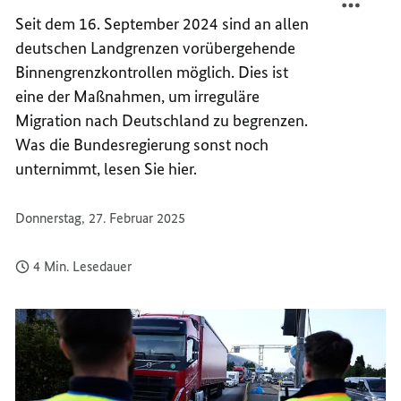
ALLEN
AUF
Seit dem 16. September 2024 sind an allen
EBENE
ALLEN
deutschen Landgrenzen vorübergehende
ORDN
EBENE
Binnengrenzkontrollen möglich. Dies ist
UND
ORDN
eine der Maßnahmen, um irreguläre
STEUE
UND
Migration nach Deutschland zu begrenzen.
STEUE
Was die Bundesregierung sonst noch
unternimmt, lesen Sie hier.
Donnerstag, 27. Februar 2025
4 Min. Lesedauer