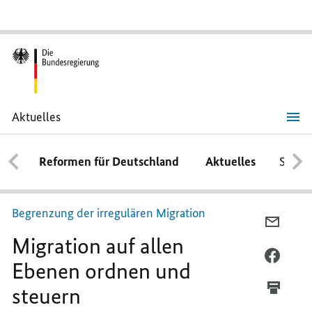
Aktuelles
Migration
auf
allen
Reformen für Deutschland
Aktuelles
Schwe
Ebenen
ordnen
und
steuern
Begrenzung der irregulären Migration
PER
Migration auf allen
E-
MAIL
PER
Ebenen ordnen und
TEILEN
FACEB
steuern
MIGRA
TEILEN
AUF
MIGRA