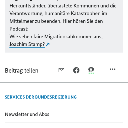
Herkunftsländer, überlastete Kommunen und die
Verantwortung, humanitäre Katastrophen im
Mittelmeer zu beenden. Hier hören Sie den
Podcast:
Wie sehen faire Migrationsabkommen aus,
Joachim Stamp?
Beitrag teilen
PER
PER
PER
E-
FACEBOOK
THREEMA
MAIL
TEILEN,
TEILEN,
TEILEN,
MIGRATION
MIGRATION
SERVICES DER BUNDESREGIERUNG
MIGRATION
AUF
AUF
AUF
ALLEN
ALLEN
ALLEN
EBENEN
EBENEN
Newsletter und Abos
EBENEN
ORDNEN
ORDNEN
ORDNEN
UND
UND