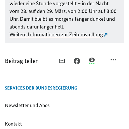
wieder eine Stunde vorgestellt – in der Nacht
vom 28. auf den 29. März, von 2:00 Uhr auf 3:00
Uhr. Damit bleibt es morgens länger dunkel und
abends dafür länger hell.
Weitere Informationen zur Zeitumstellung
Beitrag teilen
PER
PER
PER
E-
FACEBOOK
THREEMA
MAIL
TEILEN,
TEILEN,
TEILEN,
WAS
WAS
SERVICES DER BUNDESREGIERUNG
WAS
IST
IST
IST
NEU
NEU
NEU
IM
IM
Newsletter und Abos
IM
MÄRZ
MÄRZ
MÄRZ
2026?
2026?
Kontakt
2026?