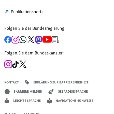
Publikationsportal
Folgen Sie der Bundesregierung:
Zur
Zum
Zum
Zum
Zum
Zum
Newsletter-
Facebook-
Instagram-
WhatsApp-
X-
Mastodon-
YouTube-
Anmeldung
Seite
Account
Kanal
Kanal
Kanal
Kanal
der
der
der
der
des
der
der
Bundesregierung
Folgen Sie dem Bundeskanzler:
Bundesregierung
Bundesregierung
Bundesregierung
Regierungssprechers
Bundesregierung
Bundesregierung
Zum
Zum
Zum
Instagram-
TikTok-
X-
Account
Kanal
Kanal
des
des
des
Bundeskanzlers
Bundeskanzlers
Bundeskanzlers
KONTAKT
ERKLÄRUNG ZUR BARRIEREFREIHEIT
BARRIERE MELDEN
GEBÄRDENSPRACHE
LEICHTE SPRACHE
NAVIGATIONS-HINWEISE