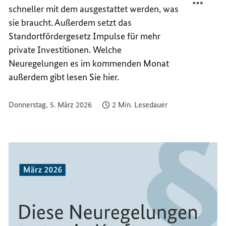
schneller mit dem ausgestattet werden, was
NEU
IST
IM
NEU
sie braucht. Außerdem setzt das
MÄRZ
IM
Standortfördergesetz Impulse für mehr
2026?
MÄRZ
private Investitionen. Welche
2026?
Neuregelungen es im kommenden Monat
außerdem gibt lesen Sie hier.
Donnerstag, 5. März 2026
2 Min. Lesedauer