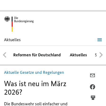
Aktuelles
Was
ist
neu
Reformen für Deutschland
Aktuelles
Schwe
im
März
2026?
Aktuelle Gesetze und Regelungen
PER
Was ist neu im März
E-
MAIL
PER
2026?
TEILEN
FACEB
WAS
TEILEN
Die Bundeswehr soll einfacher und
IST
WAS