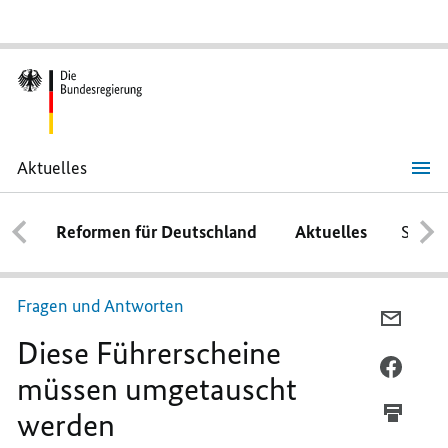
Aktuelles
Diese Führerscheine
müssen
umgetauscht
Reformen für Deutschland
Aktuelles
Schwe
werden
Fragen und Antworten
PER
Diese Führerscheine
E-
MAIL
PER
müssen umgetauscht
TEILEN
FACEB
werden
DIESE
TEILEN
FÜHRE
DIESE