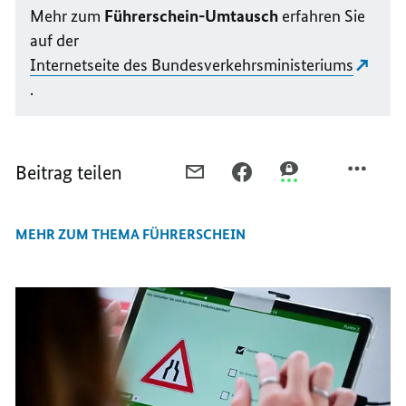
Mehr zum
Führerschein-Umtausch
erfahren Sie
auf der
Internetseite des Bundesverkehrsministeriums
.
Beitrag teilen
PER
PER
PER
E-
FACEBOOK
THREEMA
MAIL
TEILEN,
TEILEN,
MEHR ZUM THEMA FÜHRERSCHEIN
TEILEN,
DIESE
DIESE
DIESE
FÜHRERSCHEINE
FÜHRERSCHEINE
FÜHRERSCHEINE
MÜSSEN
MÜSSEN
MÜSSEN
UMGETAUSCHT
UMGETAUSCHT
UMGETAUSCHT
WERDEN
WERDEN
WERDEN