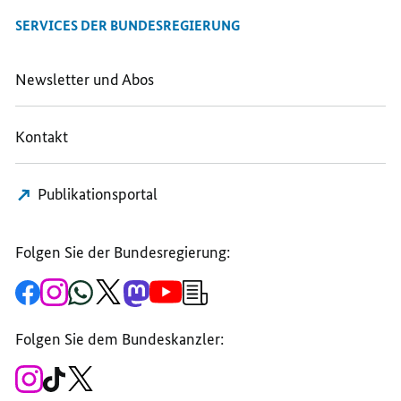
SERVICES DER BUNDESREGIERUNG
Newsletter und Abos
Kontakt
Publikationsportal
Folgen Sie der Bundesregierung:
Zur
Zum
Zum
Zum
Zum
Zum
Newsletter-
Facebook-
Instagram-
WhatsApp-
X-
Mastodon-
YouTube-
Anmeldung
Seite
Account
Kanal
Kanal
Kanal
Kanal
der
der
der
der
des
der
der
Bundesregierung
Folgen Sie dem Bundeskanzler:
Bundesregierung
Bundesregierung
Bundesregierung
Regierungssprechers
Bundesregierung
Bundesregierung
Zum
Zum
Zum
Instagram-
TikTok-
X-