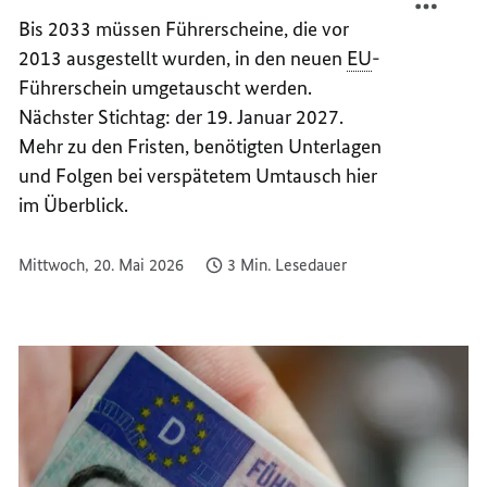
MÜSSE
FÜHRE
Bis 2033 müssen Führerscheine, die vor
UMGET
MÜSSE
2013 ausgestellt wurden, in den neuen
EU
-
WERD
UMGET
Führerschein umgetauscht werden.
WERD
Nächster Stichtag: der 19. Januar 2027
.
Mehr zu den Fristen, benötigten Unterlagen
und Folgen bei verspätetem Umtausch hier
im Überblick.
Mittwoch, 20. Mai 2026
3 Min. Lesedauer