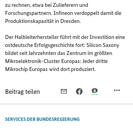
zu rechnen, etwa bei Zulieferern und
Forschungspartnern. Infineon verdoppelt damit die
Produktionskapazität in Dresden.
Der Halbleiterhersteller führt mit der Investition eine
ostdeutsche Erfolgsgeschichte fort:
Silicon Saxony
bildet seit Jahrzehnten das Zentrum im größten
Mikroelektronik-
Cluster
Europas: Jeder dritte
Mikro
chip
Europas wird dort produziert.
Beitrag teilen
PER
PER
PER
E-
FACEBOOK
THREEMA
MAIL
TEILEN,
TEILEN,
TEILEN,
WELTGRÖSSTE F
WELTGRÖSSTE F
SERVICES DER BUNDESREGIERUNG
WELTGRÖSSTE F
ABRIK F
ABRIK F
ABRIK F
ÜR L
ÜR L