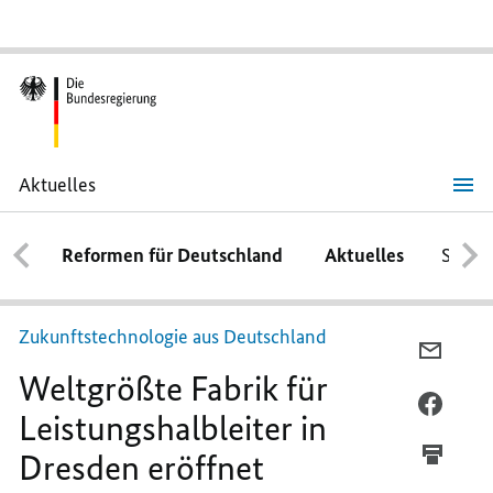
Aktuelles
Weltgrößte
Fabrik
für
Reformen für Deutschland
Aktuelles
Schwe
Leistungshalbleiter
in
Dresden
eröffnet
Zukunftstechnologie aus Deutschland
PER
Weltgrößte Fabrik für
E-
MAIL
PER
Leistungshalbleiter in
TEILEN
FACEB
Dresden eröffnet
WELTGR
TEILEN
ABRIK 
WELTGR