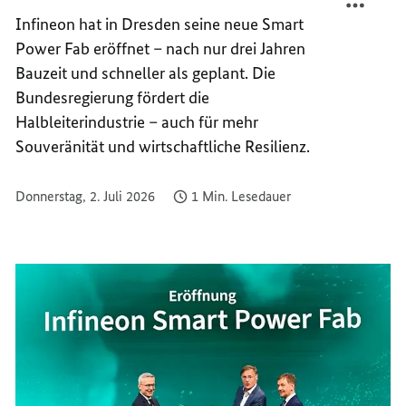
ÜR L
ABRIK 
Infineon hat in Dresden seine neue Smart
EISTU
ÜR L
Power Fab eröffnet – nach nur drei Jahren
N D
EISTU
Bauzeit und schneller als geplant. Die
RESDEN
N D
Bundesregierung fördert die
RÖFF
RESDEN
Halbleiterindustrie – auch für mehr
RÖFF
Souveränität und wirtschaftliche Resilienz.
Donnerstag, 2. Juli 2026
1 Min. Lesedauer