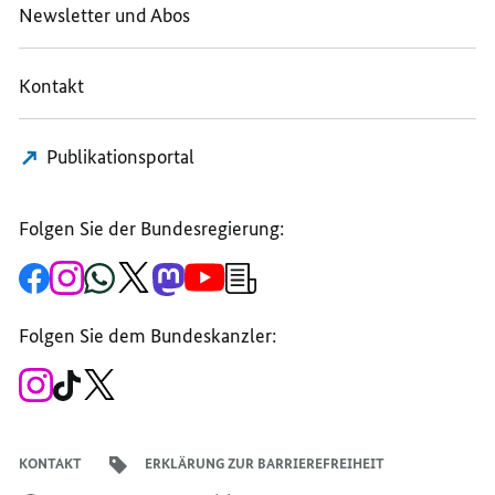
ÜR L
EISTUNGSHALBLEITER I
EISTUNGSHALBLEIT
Newsletter und Abos
EISTUNGSHALBLEITER I
N D
N D
N D
RESDEN E
RESDEN E
Kontakt
RESDEN E
RÖFFNET
RÖFFNET
RÖFFNET
Publikationsportal
Folgen Sie der Bundesregierung:
Zur
Zum
Zum
Zum
Zum
Zum
Newsletter-
Facebook-
Instagram-
WhatsApp-
X-
Mastodon-
YouTube-
Anmeldung
Seite
Account
Kanal
Kanal
Kanal
Kanal
der
der
der
der
des
der
der
Bundesregierung
Folgen Sie dem Bundeskanzler:
Bundesregierung
Bundesregierung
Bundesregierung
Regierungssprechers
Bundesregierung
Bundesregierung
Zum
Zum
Zum
Instagram-
TikTok-
X-
Account
Kanal
Kanal
des
des
des
Bundeskanzlers
Bundeskanzlers
Bundeskanzlers
KONTAKT
ERKLÄRUNG ZUR BARRIEREFREIHEIT