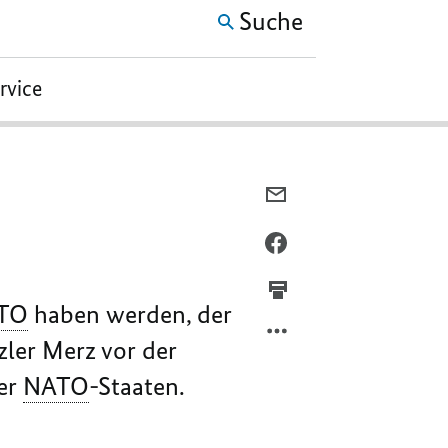
Suche
ervice
PER
E-
MAIL
PER
TEILEN,
FACEBOOK
NATO
TEILEN,
TO
haben werden, der
EUROPÄISCHER
NATO
MACHEN
EUROPÄISCHER
ler Merz vor der
MACHEN
der
NATO
-Staaten.