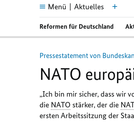
Menü
Aktuelles
NATO
europäischer
Reformen für Deutschland
Ak
machen
Pressestatement von Bundeskan
NATO europä
„
Ich bin mir sicher,
dass wir v
die
NATO
stärker, der die
NA
ersten Arbeitssitzung der St