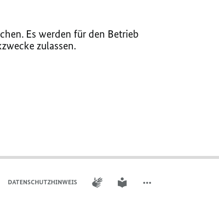
chen. Es werden für den Betrieb
ikzwecke zulassen.
GEBÄRDENSPRACHE
LEICHTE SPRACHE
DATENSCHUTZHINWEIS
WEITERE ELEMENTE DER 