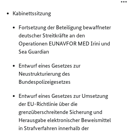
8.
VO
OK
8.
Kabinettssitzung
20
OK
20
Fortsetzung der Beteiligung bewaffneter
deutscher Streitkräfte an den
Operationen EUNAVFOR MED Irini und
Sea Guardian
Entwurf eines Gesetzes zur
Neustrukturierung des
Bundespolizeigesetzes
Entwurf eines Gesetzes zur Umsetzung
der EU-Richtlinie über die
grenzüberschreitende Sicherung und
Herausgabe elektronischer Beweismittel
in Strafverfahren innerhalb der