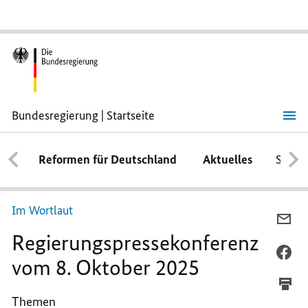
Bundesregierung | Startseite
Regierungspressekonferenz
vom
8.
Reformen für Deutschland
Aktuelles
Schwe
Oktober
2025
Im Wortlaut
PE
Regierungspressekonferenz
E-
MA
PE
vom 8. Oktober 2025
TEI
FA
RE
TEI
Themen
VO
RE