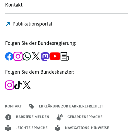
Kontakt
ZUSAMMENARBEIT
UND
UND
UND
ENTWICKLUNG,
ENTWICKLUNG,
ENTWICKLUNG,
REEM
REEM
Publikationsportal
REEM
ALABALI
ALABALI
ALABALI
RADOVAN,
RADOVAN,
RADOVAN,
Folgen Sie der Bundesregierung:
Zur
Zum
Zum
Zum
Zum
Zum
Newsletter-
Facebook-
Instagram-
WhatsApp-
X-
Mastodon-
YouTube-
Anmeldung
Seite
Account
Kanal
Kanal
Kanal
Kanal
der
der
der
der
des
der
der
Bundesregierung
Folgen Sie dem Bundeskanzler:
Bundesregierung
Bundesregierung
Bundesregierung
Regierungssprechers
Bundesregierung
Bundesregierung
Zum
Zum
Zum
Instagram-
TikTok-
X-
Account
Kanal
Kanal
des
des
des
Bundeskanzlers
Bundeskanzlers
Bundeskanzlers
KONTAKT
ERKLÄRUNG ZUR BARRIEREFREIHEIT
BARRIERE MELDEN
GEBÄRDENSPRACHE
LEICHTE SPRACHE
NAVIGATIONS-HINWEISE