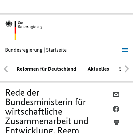
Bundesregierung | Startseite
Rede
der
Bundesministerin
Reformen für Deutschland
Aktuelles
Schwe
für
wirtschaftliche
Zusammenarbeit
und
Entwicklung,
Rede der
Reem
PER
Alabali
Bundesministerin für
E-
Radovan,
wirtschaftliche
MAIL
PER
TEILEN
FACEB
Zusammenarbeit und
REDE
TEILEN
Entwicklung, Reem
DER
REDE