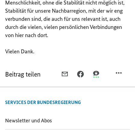
Menschlichkeit, ohne die Stabilität nicht möglich ist,
Stabilität für unsere Nachbarregion, mit der wir eng
verbunden sind, die auch für uns relevant ist, auch
durch die vielen, vielen persönlichen Verbindungen
von hier nach dort.
Vielen Dank.
Beitrag teilen
PER
PER
PER
E-
FACEBOOK
THREEMA
MAIL
TEILEN,
TEILEN,
TEILEN,
REDE
REDE
SERVICES DER BUNDESREGIERUNG
REDE
DER
DER
DER
BUNDESMINISTERIN
BUNDESMINISTER
BUNDESMINISTERIN
FÜR
FÜR
Newsletter und Abos
FÜR
WIRTSCHAFTLICHE
WIRTSCHAFTLICH
WIRTSCHAFTLICHE
ZUSAMMENARBEIT
ZUSAMMENARBEIT