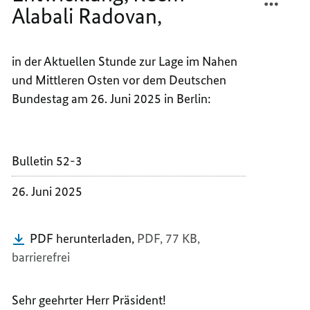
Alabali Radovan,
BUNDE
DER
FÜR
BUNDE
WIRTS
FÜR
in der Aktuellen Stunde zur Lage im Nahen
ZUSAM
WIRTS
UND
ZUSAM
und Mittleren Osten vor dem Deutschen
ENTWI
UND
Bundestag am 26. Juni 2025 in Berlin:
REEM
ENTWI
ALABA
REEM
RADOV
ALABA
Bulletin 52-3
RADOV
26. Juni 2025
PDF herunterladen,
PDF, 77 KB,
barrierefrei
Sehr geehrter Herr Präsident!