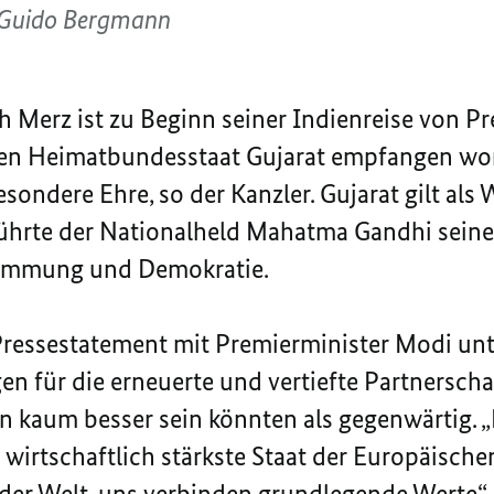
/Guido Bergmann
h Merz ist zu Beginn seiner Indienreise von P
en Heimatbundesstaat Gujarat empfangen wor
esondere Ehre, so der Kanzler. Gujarat gilt al
 führte der Nationalheld Mahatma Gandhi sein
stimmung und Demokratie.
essestatement mit Premierminister Modi unter
en für die erneuerte und vertiefte Partnersch
 kaum besser sein könnten als gegenwärtig. „
wirtschaftlich stärkste Staat der Europäische
der Welt, uns verbinden grundlegende Werte“, 