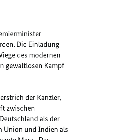
remierminister
den. Die Einladung
s Wiege des modernen
en gewaltlosen Kampf
strich der Kanzler,
aft zwischen
Deutschland als der
n Union und Indien als
sagte Merz. „Das