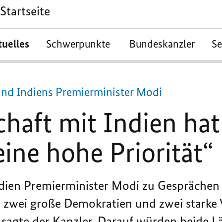
Startseite
tuelles
Schwerpunkte
Bundeskanzler
S
und Indiens Premierminister Modi
chaft mit Indien hat
ine hohe Priorität“
dien Premierminister Modi zu Gesprächen 
 zwei große Demokratien und zwei starke V
, sagte der Kanzler. Darauf würden beide 