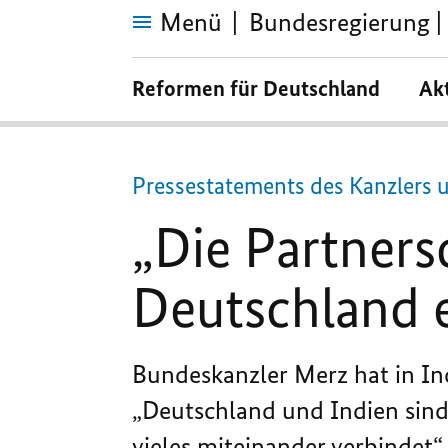
Menü
Bundesregierung | 
„Die
Partnerschaft
Reformen für Deutschland
Ak
mit
Indien
hat
für
Deutschland
eine
Pressestatements des Kanzlers 
hohe
Priorität“
„Die Partners
Deutschland e
Bundeskanzler Merz hat in In
„Deutschland und Indien sind
vieles miteinander verbindet“