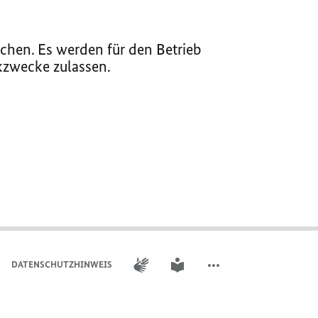
chen. Es werden für den Betrieb
ikzwecke zulassen.
GEBÄRDENSPRACHE
LEICHTE SPRACHE
DATENSCHUTZHINWEIS
WEITERE ELEMENTE DER 