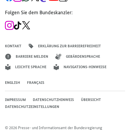
Seite
Account
Kanal
Kanal
Kanal
Kanal
der
der
der
der
des
der
der
Bundesregierung
Folgen Sie dem Bundeskanzler:
Bundesregierung
Bundesregierung
Bundesregierung
Regierungssprechers
Bundesregierung
Bundesregierung
Zum
Zum
Zum
Instagram-
TikTok-
X-
Account
Kanal
Kanal
des
des
des
Bundeskanzlers
Bundeskanzlers
Bundeskanzlers
KONTAKT
ERKLÄRUNG ZUR BARRIEREFREIHEIT
BARRIERE MELDEN
GEBÄRDENSPRACHE
LEICHTE SPRACHE
NAVIGATIONS-HINWEISE
ENGLISH
FRANÇAIS
IMPRESSUM
DATENSCHUTZHINWEIS
ÜBERSICHT
DATENSCHUTZEINSTELLUNGEN
© 2026 Presse- und Informationsamt der Bundesregierung