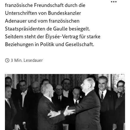
französische Freundschaft durch die
–
VERTR
ZEICH
–
Unterschriften von Bundeskanzler
DER
ZEICH
Adenauer und vom französischen
FREUN
DER
Staatspräsidenten
de Gaulle
besiegelt.
FREUN
Seitdem steht der
Élysée
-Vertrag für starke
Beziehungen in Politik und Gesellschaft.
3 Min. Lesedauer