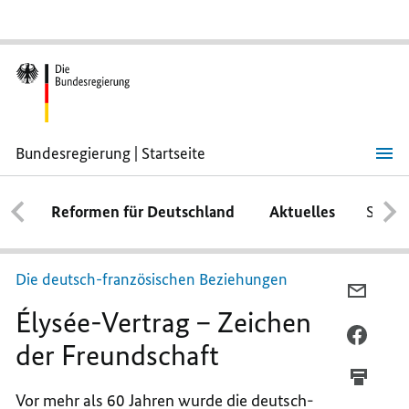
Bundesregierung | Startseite
Élysée
-
Vertrag
–
Reformen für Deutschland
Aktuelles
Schwe
Zeichen
der
Freundschaft
Die deutsch-französischen Beziehungen
PER
Élysée
-Vertrag – Zeichen
E-
MAIL
PER
der Freundschaft
TEILEN
FACEB
ÉLYSÉE
TEILEN
Vor mehr als 60 Jahren wurde die deutsch-
VERTR
ÉLYSÉE