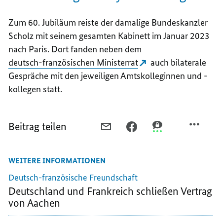
Zum 60. Jubiläum reiste der damalige Bundeskanzler
Scholz mit seinem gesamten Kabinett im Januar 2023
nach Paris. Dort fanden neben dem
deutsch-französischen Ministerrat
auch bilaterale
Gespräche mit den jeweiligen Amtskolleginnen und -
kollegen statt.
Beitrag teilen
PER
PER
PER
E-
FACEBOOK
THREEMA
MAIL
TEILEN,
TEILEN,
WEITERE INFORMATIONEN
TEILEN,
ÉLYSÉE-
ÉLYSÉE-
ÉLYSÉE-
VERTRAG
VERTRAG
Deutsch-französische Freundschaft
VERTRAG
–
–
Deutschland und Frankreich schließen Vertrag
–
ZEICHEN
ZEICHEN
von Aachen
ZEICHEN
DER
DER
DER
FREUNDSCHAFT
FREUNDSCHAFT