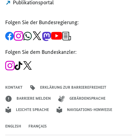
Publikationsportal
BENJAMIN
NETANJAHU
NETANJAHU
NETANJAHU
Folgen Sie der Bundesregierung:
Zur
Zum
Zum
Zum
Zum
Zum
Newsletter-
Facebook-
Instagram-
WhatsApp-
X-
Mastodon-
YouTube-
Anmeldung
Seite
Account
Kanal
Kanal
Kanal
Kanal
der
der
der
der
des
der
der
Bundesregierung
Folgen Sie dem Bundeskanzler:
Bundesregierung
Bundesregierung
Bundesregierung
Regierungssprechers
Bundesregierung
Bundesregierung
Zum
Zum
Zum
Instagram-
TikTok-
X-
Account
Kanal
Kanal
des
des
des
Bundeskanzlers
Bundeskanzlers
Bundeskanzlers
KONTAKT
ERKLÄRUNG ZUR BARRIEREFREIHEIT
BARRIERE MELDEN
GEBÄRDENSPRACHE
LEICHTE SPRACHE
NAVIGATIONS-HINWEISE
ENGLISH
FRANÇAIS