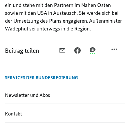
ein und stehe mit den Partnern im Nahen Osten
sowie mit den USA in Austausch. Sie werde sich bei
der Umsetzung des Plans engagieren. Außenminister
Wadephul sei unterwegs in die Region.
Beitrag teilen
PER
PER
PER
E-
FACEBOOK
THREEMA
MAIL
TEILEN,
TEILEN,
TEILEN,
BUNDESKANZLER
BUNDESKANZLER
SERVICES DER BUNDESREGIERUNG
BUNDESKANZLER
MERZ
MERZ
MERZ
TELEFONIERT
TELEFONIERT
TELEFONIERT
MIT
MIT
Newsletter und Abos
MIT
DEM
DEM
DEM
MINISTERPRÄSIDENTEN
MINISTERPRÄSIDE
Kontakt
MINISTERPRÄSIDENTEN
VON
VON
VON
ISRAEL,
ISRAEL,
ISRAEL,
BENJAMIN
BENJAMIN