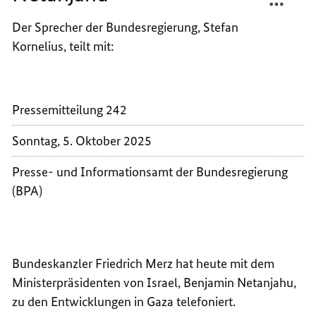
TELEF
MERZ
Der Sprecher der Bundesregierung, Stefan
MIT
TELEF
Kornelius, teilt mit:
DEM
MIT
MINIS
DEM
VON
MINIS
ISRAEL
VON
Pressemitteilung 242
BENJA
ISRAEL
NETAN
BENJA
Sonntag, 5. Oktober 2025
NETAN
Presse- und Informationsamt der Bundesregierung
(BPA)
Bundeskanzler Friedrich Merz hat heute mit dem
Ministerpräsidenten von Israel, Benjamin Netanjahu,
zu den Entwicklungen in Gaza telefoniert.