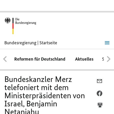
Bundesregierung | Startseite
Bundeskanzler
Merz
telefoniert
Reformen für Deutschland
Aktuelles
Schwe
mit
dem
Ministerpräsidenten
von
Israel,
Bundeskanzler Merz
Benjamin
PER
Netanjahu
telefoniert mit dem
E-
Ministerpräsidenten von
MAIL
PER
TEILEN
FACEB
Israel, Benjamin
BUNDE
TEILEN
Netanjahu
MERZ
BUNDE