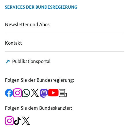
TEILEN,
MERZ
MERZ
SERVICES DER BUNDESREGIERUNG
MERZ
IM
IM
IM
SAARLAND:
SAARLAND:
SAARLAND:
INDUSTRIE
INDUSTRIE
Newsletter und Abos
INDUSTRIE
TRIFFT
TRIFFT
TRIFFT
INNOVATION
INNOVATION
Kontakt
INNOVATION
Publikationsportal
Folgen Sie der Bundesregierung:
Zur
Zum
Zum
Zum
Zum
Zum
Newsletter-
Facebook-
Instagram-
WhatsApp-
X-
Mastodon-
YouTube-
Anmeldung
Seite
Account
Kanal
Kanal
Kanal
Kanal
der
der
der
der
des
der
der
Bundesregierung
Folgen Sie dem Bundeskanzler:
Bundesregierung
Bundesregierung
Bundesregierung
Regierungssprechers
Bundesregierung
Bundesregierung
Zum
Zum
Zum
Instagram-
TikTok-
X-
Account
Kanal
Kanal