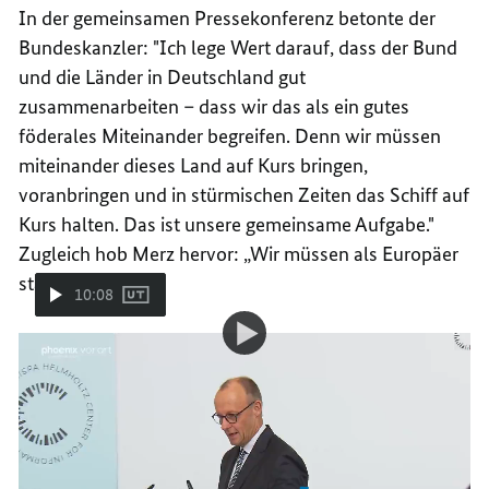
In der gemeinsamen Pressekonferenz betonte der
Bundeskanzler:
"Ich lege Wert darauf, dass der Bund
und die Länder in Deutschland gut
zusammenarbeiten – dass wir das als ein gutes
föderales Miteinander begreifen. Denn wir müssen
miteinander dieses Land auf Kurs bringen,
voranbringen und in stürmischen Zeiten das Schiff auf
Kurs halten. Das ist unsere gemeinsame Aufgabe."
Zugleich hob Merz hervor: „Wir müssen als Europäer
stärker werden.”
10:08
Video-
Video
Merz im Saarland: „Das Schiff auf Kurs halten”
Player:
Merz
im
Saarland:
„Das
Bundeskanzler Merz plant
Antrittsbesuche
bei
Schiff
allen 16 Landesregierungen. Der erste Besuch
auf
Kurs