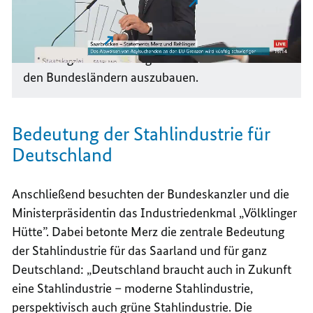
hatte den Kanzler nach
Bayern
auf die
halten”
Zugspitze geführt, der zweite Besuch fand in
Niedersachsen
statt. Ziel der Besuche ist es,
die erfolgreiche und enge Zusammenarbeit mit
den Bundesländern auszubauen.
Bedeutung der Stahlindustrie für
Deutschland
Anschließend besuchten der Bundeskanzler und die
Ministerpräsidentin das Industriedenkmal „Völklinger
Hütte”. Dabei betonte Merz die zentrale Bedeutung
der Stahlindustrie für das Saarland und für ganz
Deutschland: „Deutschland braucht auch in Zukunft
eine Stahlindustrie – moderne Stahlindustrie,
perspektivisch auch grüne Stahlindustrie. Die