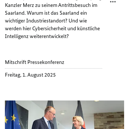
Kanzler Merz zu seinem Antrittsbesuch im
SAARL
IM
INDUS
SAARL
Saarland. Warum ist das Saarland ein
TRIFF
INDUS
wichtiger Industriestandort? Und wie
INNOV
TRIFF
werden hier Cybersicherheit und künstliche
INNOV
Intelligenz weiterentwickelt?
Mitschrift Pressekonferenz
Freitag, 1. August 2025