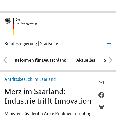
Bundesregierung | Startseite
Merz
im
Saarland:
Reformen für Deutschland
Aktuelles
Schwe
Industrie
trifft
Innovation
Antrittsbesuch im Saarland
PER
Merz im Saarland:
E-
MAIL
PER
Industrie trifft Innovation
TEILEN
FACEB
MERZ
TEILEN
Ministerpräsidentin Anke Rehlinger empfing
IM
MERZ