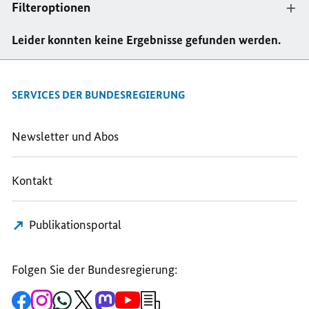
Filteroptionen
Taste
drücken
Leider konnten keine Ergebnisse gefunden werden.
um
Filter
SERVICES DER BUNDESREGIERUNG
„assange“
Newsletter und Abos
zu
Kontakt
entfernen
Publikationsportal
Folgen Sie der Bundesregierung:
Zur
Zum
Zum
Zum
Zum
Zum
Newsletter-
Facebook-
Instagram-
WhatsApp-
X-
Mastodon-
YouTube-
Anmeldung