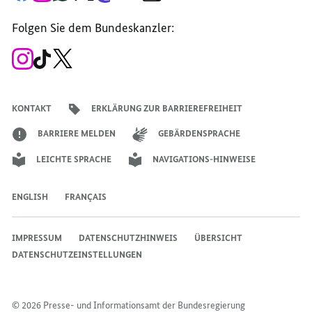
Seite
Account
Kanal
Kanal
Kanal
Kanal
der
der
der
der
des
der
der
Bundesregierung
Folgen Sie dem Bundeskanzler:
Bundesregierung
Bundesregierung
Bundesregierung
Regierungssprechers
Bundesregierung
Bundesregierung
Zum
Zum
Zum
Instagram-
TikTok-
X-
Account
Kanal
Kanal
des
des
des
Bundeskanzlers
Bundeskanzlers
Bundeskanzlers
KONTAKT
ERKLÄRUNG ZUR BARRIEREFREIHEIT
BARRIERE MELDEN
GEBÄRDENSPRACHE
LEICHTE SPRACHE
NAVIGATIONS-HINWEISE
ENGLISH
FRANÇAIS
IMPRESSUM
DATENSCHUTZHINWEIS
ÜBERSICHT
DATENSCHUTZEINSTELLUNGEN
© 2026 Presse- und Informationsamt der Bundesregierung