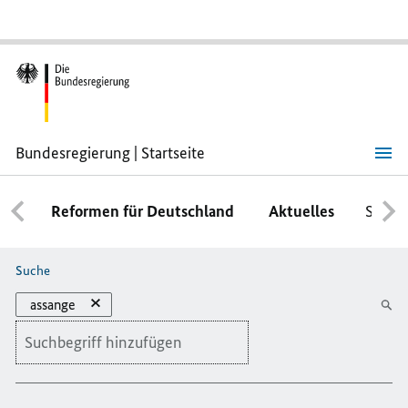
Bundesregierung | Startseite
Suche
Reformen für Deutschland
Aktuelles
Schwe
Bitte geben Sie höchstens 256 Zeichen ein.
Suche
×
assange
Backspace-