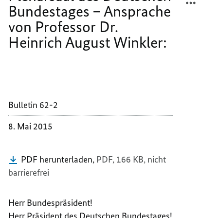
des
Deutschen
Bundestages – Ansprache
–
MAI
Bundestages
70.
–
–
von Professor Dr.
Ansprache
JAHRE
70.
von
Heinrich August Winkler:
DES
JAHRE
Professor
Dr.
ENDES
DES
Heinrich
DES
ENDES
August
Winkler:
ZWEIT
DES
WELTK
ZWEIT
IN
WELTK
Bulletin 62-2
EUROP
IN
–
EUROP
8. Mai 2015
GEDEN
–
IM
GEDEN
PDF herunterladen,
PDF, 166 KB,
nicht
PLENA
IM
DES
PLENA
barrierefrei
DEUTS
DES
BUNDE
DEUTS
Herr Bundespräsident!
–
BUNDE
Herr Präsident des Deutschen Bundestages!
ANSPR
–