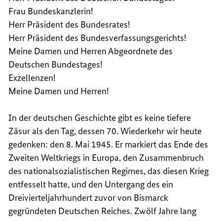
Frau Bundeskanzlerin!
VON
ANSPR
Herr Präsident des Bundesrates!
PROFE
VON
DR.
PROFE
Herr Präsident des Bundesverfassungsgerichts!
HEINR
DR.
Meine Damen und Herren Abgeordnete des
AUGUS
HEINR
Deutschen Bundestages!
WINKL
AUGUS
Exzellenzen!
WINKL
Meine Damen und Herren!
In der deutschen Geschichte gibt es keine tiefere
Zäsur als den Tag, dessen 70. Wiederkehr wir heute
gedenken: den 8. Mai 1945. Er markiert das Ende des
Zweiten Weltkriegs in Europa, den Zusammenbruch
des nationalsozialistischen Regimes, das diesen Krieg
entfesselt hatte, und den Untergang des ein
Dreivierteljahrhundert zuvor von Bismarck
gegründeten Deutschen Reiches. Zwölf Jahre lang