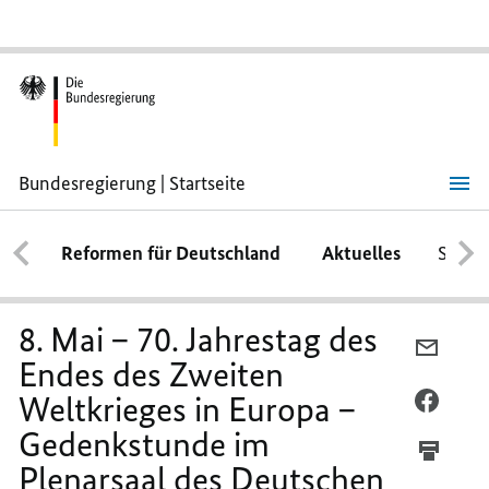
Bundesregierung | Startseite
8.
Mai
–
Reformen für Deutschland
Aktuelles
Schwe
70.
Jahrestag
des
Endes
des
8. Mai – 70. Jahrestag des
Zweiten
PER
Weltkrieges
Endes des Zweiten
E-
in
Europa
Weltkrieges in Europa –
MAIL
PER
–
TEILEN
FACEB
Gedenkstunde
Gedenkstunde im
im
8.
TEILEN
Plenarsaal
Plenarsaal des Deutschen
MAI
8.