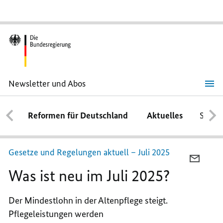
Newsletter und Abos
Was
ist
neu
Reformen für Deutschland
Aktuelles
Schwe
im
Juli
2025?
Gesetze und Regelungen aktuell – Juli 2025
PER
Was ist neu im Juli 2025?
E-
MAIL
TEILEN
Der Mindestlohn in der Altenpflege steigt.
WAS
Pflegeleistungen werden
IST