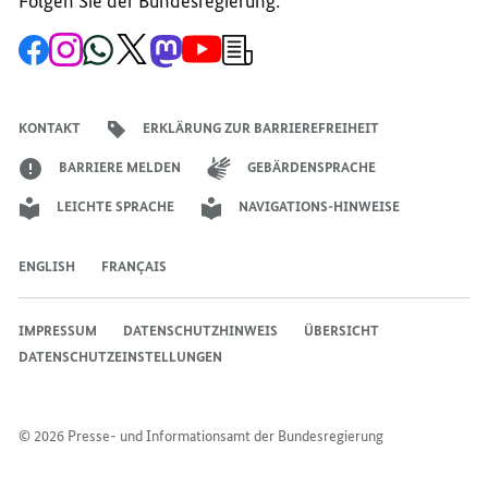
Folgen Sie der Bundesregierung:
IST
Zur
Zum
Zum
Zum
Zum
Zum
Newsletter-
NEU
Facebook-
Instagram-
WhatsApp-
X-
Mastodon-
YouTube-
Anmeldung
Seite
Account
Kanal
Kanal
Kanal
Kanal
der
IM
der
der
der
des
der
der
Bundesregierung
JULI
Bundesregierung
Bundesregierung
Bundesregierung
Regierungssprechers
Bundesregierung
Bundesregierung
KONTAKT
ERKLÄRUNG ZUR BARRIEREFREIHEIT
2025?
BARRIERE MELDEN
GEBÄRDENSPRACHE
LEICHTE SPRACHE
NAVIGATIONS-HINWEISE
ENGLISH
FRANÇAIS
IMPRESSUM
DATENSCHUTZHINWEIS
ÜBERSICHT
DATENSCHUTZEINSTELLUNGEN
© 2026 Presse- und Informationsamt der Bundesregierung