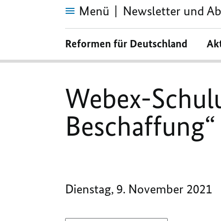
Menü
Newsletter und A
Webex-
Schulung
Reformen für Deutschland
Ak
"Nachhaltige
Beschaffung“
Webex-Schulu
Beschaffung“
Dienstag, 9. November 2021