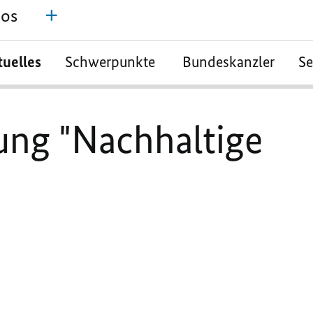
bos
tuelles
Schwerpunkte
Bundeskanzler
S
ng "Nachhaltige