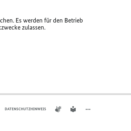
chen. Es werden für den Betrieb
ikzwecke zulassen.
GEBÄRDENSPRACHE
LEICHTE SPRACHE
DATENSCHUTZHINWEIS
WEITERE ELEMENTE DER 