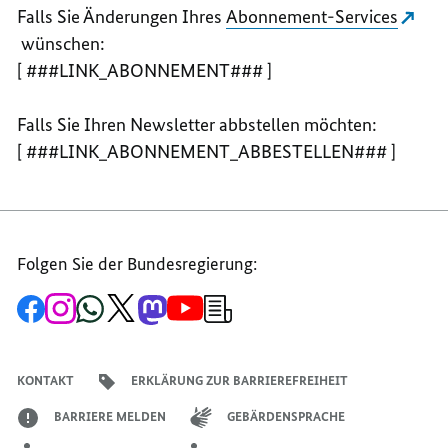
Falls Sie Änderungen Ihres
Abonnement-Services
wünschen:
[ ###LINK_ABONNEMENT### ]
Falls Sie Ihren Newsletter abbstellen möchten:
[ ###LINK_ABONNEMENT_ABBESTELLEN### ]
Folgen Sie der Bundesregierung:
Zur
Zum
Zum
Zum
Zum
Zum
Newsletter-
Facebook-
Instagram-
WhatsApp-
X-
Mastodon-
YouTube-
Anmeldung
Seite
Account
Kanal
Kanal
Kanal
Kanal
der
der
der
der
des
der
der
Bundesregierung
Bundesregierung
Bundesregierung
Bundesregierung
Regierungssprechers
Bundesregierung
Bundesregierung
KONTAKT
ERKLÄRUNG ZUR BARRIEREFREIHEIT
BARRIERE MELDEN
GEBÄRDENSPRACHE