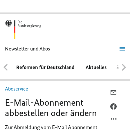
Newsletter und Abos
E-
Mail-
Abonnement
Reformen für Deutschland
Aktuelles
Schwe
abbestellen oder
ändern
Aboservice
PER
E-Mail-Abonnement
E-
MAIL
PER
abbestellen oder ändern
TEILEN
FACEB
E-
TEILEN
Zur Abmeldung vom E-Mail Abonnement
MAIL-
E-