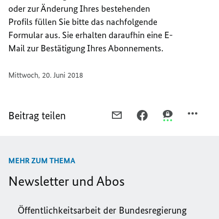
oder zur Änderung Ihres bestehenden
ABON
MAIL-
ABBES
ABON
Profils füllen Sie bitte das nachfolgende
ODER
ABBES
Formular aus. Sie erhalten daraufhin eine E-
ÄNDER
ODER
Mail zur Bestätigung Ihres Abonnements.
ÄNDER
Mittwoch, 20. Juni 2018
Beitrag teilen
PER
PER
PER
E-
FACEBOOK
THREEMA
MAIL
TEILEN,
TEILEN,
TEILEN,
E-
E-
MEHR ZUM THEMA
E-
MAIL-
MAIL-
MAIL-
ABONNEMENT
ABONNEMENT
Newsletter und Abos
ABONNEMENT
ABBESTELLEN
ABBESTELLEN
ABBESTELLEN
ODER
ODER
Öffentlichkeitsarbeit der Bundesregierung
ODER
ÄNDERN
ÄNDERN