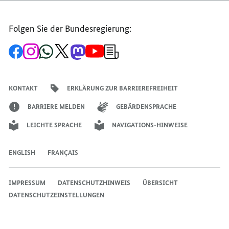
Folgen Sie der Bundesregierung:
Zur
Zum
Zum
Zum
Zum
Zum
Newsletter-
Facebook-
Instagram-
WhatsApp-
X-
Mastodon-
YouTube-
Anmeldung
Seite
Account
Kanal
Kanal
Kanal
Kanal
der
der
der
der
des
der
der
Bundesregierung
Bundesregierung
Bundesregierung
Bundesregierung
Regierungssprechers
Bundesregierung
Bundesregierung
KONTAKT
ERKLÄRUNG ZUR BARRIEREFREIHEIT
BARRIERE MELDEN
GEBÄRDENSPRACHE
LEICHTE SPRACHE
NAVIGATIONS-HINWEISE
ENGLISH
FRANÇAIS
IMPRESSUM
DATENSCHUTZHINWEIS
ÜBERSICHT
DATENSCHUTZEINSTELLUNGEN