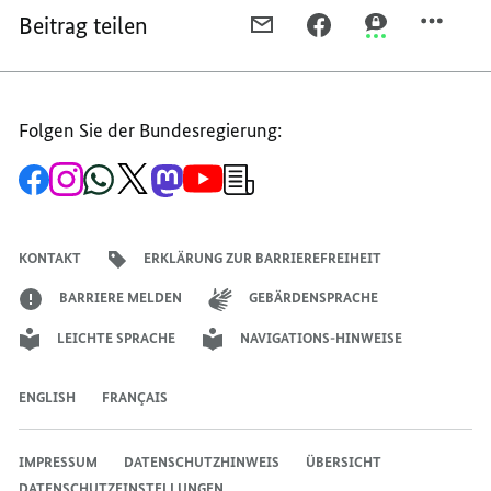
Beitrag teilen
PER
PER
PER
E-
FACEBOOK
THREEMA
MAIL
TEILEN,
TEILEN,
TEILEN,
TERMIN
TERMIN
Folgen Sie der Bundesregierung:
TERMIN
Zur
Zum
Zum
Zum
Zum
Zum
Newsletter-
Facebook-
Instagram-
WhatsApp-
X-
Mastodon-
YouTube-
Anmeldung
Seite
Account
Kanal
Kanal
Kanal
Kanal
der
der
der
der
des
der
der
Bundesregierung
Bundesregierung
Bundesregierung
Bundesregierung
Regierungssprechers
Bundesregierung
Bundesregierung
KONTAKT
ERKLÄRUNG ZUR BARRIEREFREIHEIT
BARRIERE MELDEN
GEBÄRDENSPRACHE
LEICHTE SPRACHE
NAVIGATIONS-HINWEISE
ENGLISH
FRANÇAIS
IMPRESSUM
DATENSCHUTZHINWEIS
ÜBERSICHT
DATENSCHUTZEINSTELLUNGEN