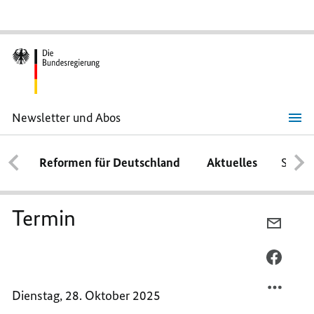
Newsletter und Abos
Termin
Reformen für Deutschland
Aktuelles
Schwe
Termin
PER
E-
MAIL
PER
TEILEN
FACEB
TERMI
TEILEN
Dienstag, 28. Oktober 2025
TERMI