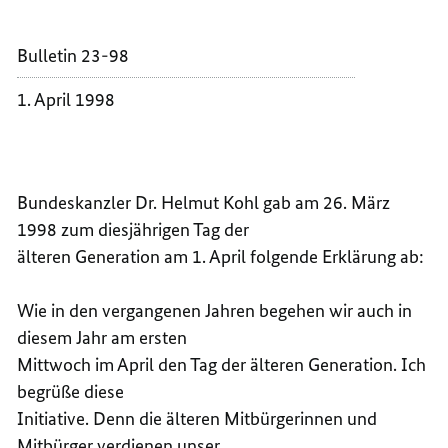
DER
TAG
ÄLTER
DER
Bulletin 23-98
GENER
ÄLTER
-
GENER
1. April 1998
ERKLÄ
-
VON
ERKLÄ
BUNDE
VON
KOHL
BUNDE
Bundeskanzler Dr. Helmut Kohl gab am 26. März
KOHL
1998 zum diesjährigen Tag der
älteren Generation am 1. April folgende Erklärung ab:
Wie in den vergangenen Jahren begehen wir auch in
diesem Jahr am ersten
Mittwoch im April den Tag der älteren Generation. Ich
begrüße diese
Initiative. Denn die älteren Mitbürgerinnen und
Mitbürger verdienen unser