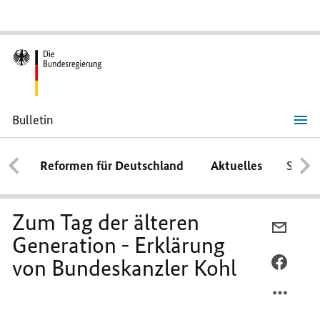
Bulletin
Zum
Tag
der
Reformen für Deutschland
Aktuelles
Schwe
älteren
Generation
-
Erklärung
von
Zum Tag der älteren
Bundeskanzler
PER
Kohl
Generation - Erklärung
E-
von Bundeskanzler Kohl
MAIL
PER
TEILEN
FACEB
ZUM
TEILEN
TAG
ZUM