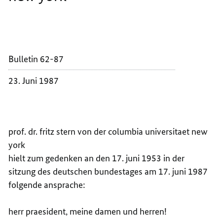
columbia
universitaet
AN
GEDEN
new
DEN
AN
york
17.
DEN
JUNI
17.
1953
JUNI
Bulletin 62-87
-
1953
ANSPR
-
23. Juni 1987
VON
ANSPR
PROF.
VON
DR.
PROF.
FRITZ
DR.
prof. dr. fritz stern von der columbia universitaet new
STERN
FRITZ
york
VON
STERN
hielt zum gedenken an den 17. juni 1953 in der
DER
VON
sitzung des deutschen bundestages am 17. juni 1987
COLUM
DER
folgende ansprache:
UNIVE
COLUM
NEW
UNIVE
YORK
NEW
herr praesident, meine damen und herren!
YORK