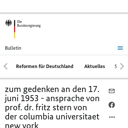
Bulletin
zum
gedenken
an
Reformen für Deutschland
Aktuelles
Schwe
den
17.
juni
1953
-
zum gedenken an den 17.
ansprache
PER
von
juni 1953 - ansprache von
E-
prof.
dr.
prof. dr. fritz stern von
MAIL
PER
fritz
TEILEN
FACEB
stern
der columbia universitaet
von
ZUM
TEILEN
der
new york
GEDEN
ZUM