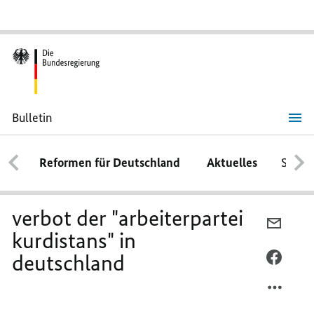
Bulletin
verbot
der
"arbeiterpartei
Reformen für Deutschland
Aktuelles
Schwe
kurdistans"
in
deutschland
verbot der "arbeiterpartei
PER
kurdistans" in
E-
deutschland
MAIL
PER
TEILEN
FACEB
VERBO
TEILEN
DER
VERBO