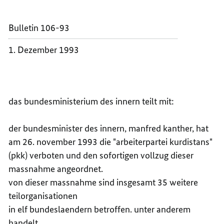
"ARBEI
DER
KURDI
"ARBEI
Bulletin 106-93
IN
KURDI
DEUTS
IN
1. Dezember 1993
DEUTS
das bundesministerium des innern teilt mit:
der bundesminister des innern, manfred kanther, hat
am 26. november 1993 die "arbeiterpartei kurdistans"
(pkk) verboten und den sofortigen vollzug dieser
massnahme angeordnet.
von dieser massnahme sind insgesamt 35 weitere
teilorganisationen
in elf bundeslaendern betroffen. unter anderem
handelt