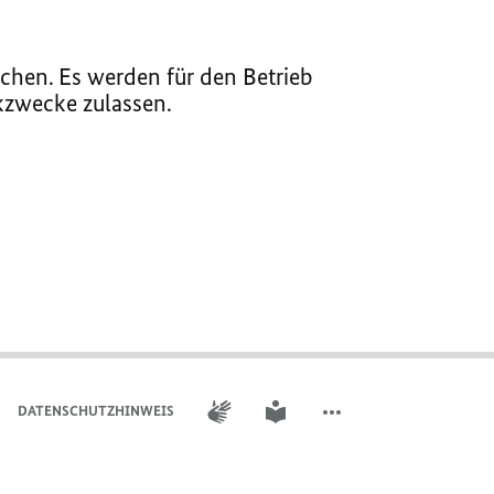
chen. Es werden für den Betrieb
ikzwecke zulassen.
GEBÄRDENSPRACHE
LEICHTE SPRACHE
DATENSCHUTZHINWEIS
WEITERE ELEMENTE DER 