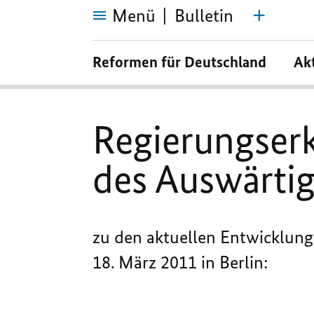
Menü
Bulletin
Regierungserklärung
des
Reformen für Deutschland
Ak
Bundesministers
des
Auswärtigen,
Dr.
Guido
Westerwelle,
Regierungser
des Auswärtig
zu den aktuellen Entwicklun
18. März 2011 in Berlin: