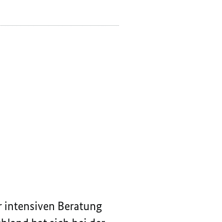
WESTERWELLE,
GUIDO
WESTERWELLE,
r intensiven Beratung