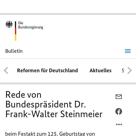
Bulletin
Rede
von
Bundespräsident
Reformen für Deutschland
Aktuelles
Schwe
Dr.
Frank-
Walter
Steinmeier
Rede von
PER
Bundespräsident Dr.
E-
Frank-Walter Steinmeier
MAIL
PER
TEILEN
FACEB
REDE
TEILEN
beim Festakt zum 125. Geburtstag von
VON
REDE