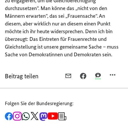
zu engagieren, um die Gleichberechtigung
durchzusetzen“. Man könne das „nicht von den
Männern erwarten“, das sei „Frauensache“. An
diesem, aber wirklich nur an diesem einen Punkt
möchte ich ihr heute widersprechen. Denn ich bin
überzeugt: Das Eintreten für Frauenrechte und
Gleichstellung ist unsere gemeinsame Sache – muss
Sache von Demokratinnen und Demokraten sein.
Beitrag teilen
PER
PER
PER
E-
FACEBOOK
THREEMA
MAIL
TEILEN,
TEILEN,
TEILEN,
REDE
REDE
Folgen Sie der Bundesregierung:
REDE
VON
VON
VON
BUNDESPRÄSIDENT
BUNDESPRÄSI
Zur
Zum
Zum
Zum
Zum
Zum
Newsletter-
BUNDESPRÄSIDENT
DR.
DR.
Facebook-
Instagram-
WhatsApp-
X-
Mastodon-
YouTube-
Anmeldung
Seite
Account
Kanal
Kanal
Kanal
Kanal
der
DR.
FRANK-
FRANK-
der
der
der
des
der
der
Bundesregierung