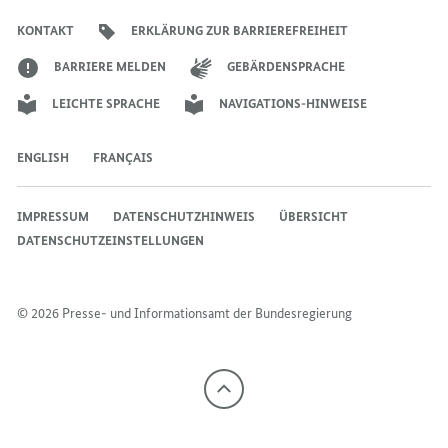
FRANK-
WALTER
WALTER
Bundesregierung
Bundesregierung
Bundesregierung
Regierungssprechers
Bundesregierung
Bundesregierung
KONTAKT
ERKLÄRUNG ZUR BARRIEREFREIHEIT
WALTER
STEINMEIER
STEINMEIER
STEINMEIER
BARRIERE MELDEN
GEBÄRDENSPRACHE
LEICHTE SPRACHE
NAVIGATIONS-HINWEISE
ENGLISH
FRANÇAIS
IMPRESSUM
DATENSCHUTZHINWEIS
ÜBERSICHT
DATENSCHUTZEINSTELLUNGEN
© 2026 Presse- und Informationsamt der Bundesregierung
Nach
oben