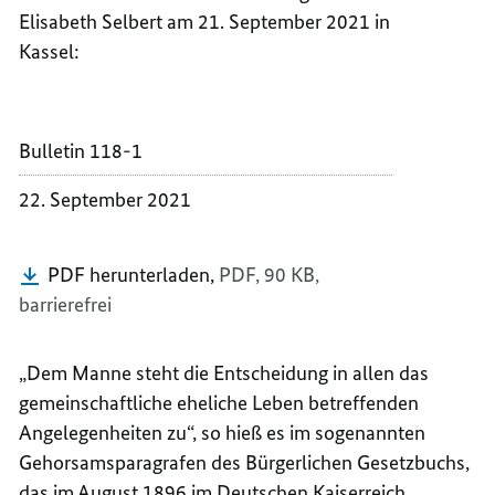
BUNDE
VON
Elisabeth Selbert am 21. September 2021 in
DR.
BUNDE
Kassel:
FRANK
DR.
WALTE
FRANK
STEIN
WALTE
Bulletin 118-1
STEIN
22. September 2021
PDF herunterladen,
PDF, 90 KB,
barrierefrei
„Dem Manne steht die Entscheidung in allen das
gemeinschaftliche eheliche Leben betreffenden
Angelegenheiten zu“, so hieß es im sogenannten
Gehorsamsparagrafen des Bürgerlichen Gesetzbuchs,
das im August 1896 im Deutschen Kaiserreich