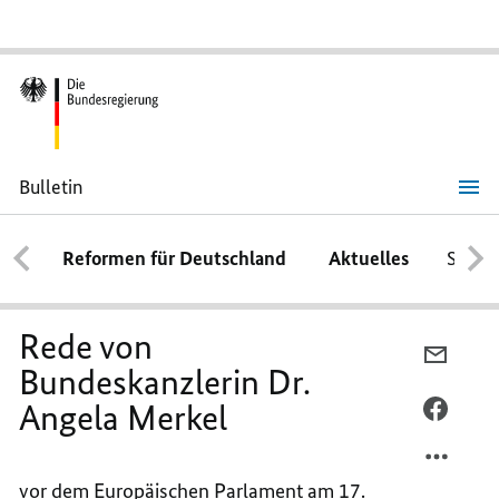
Bulletin
Rede
von
Bundeskanzlerin
Reformen für Deutschland
Aktuelles
Schwe
Dr.
Angela
Merkel
Rede von
PER
Bundeskanzlerin Dr.
E-
Angela Merkel
MAIL
PER
TEILEN
FACEB
REDE
TEILEN
vor dem Europäischen Parlament am 17.
VON
REDE