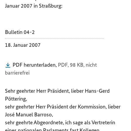
BUNDE
VON
Januar 2007 in Straßburg:
DR.
BUNDE
ANGEL
DR.
MERKE
ANGEL
Bulletin 04-2
MERKE
18. Januar 2007
PDF herunterladen,
PDF, 98 KB,
nicht
barrierefrei
Sehr geehrter Herr Präsident, lieber Hans-Gerd
Pöttering,
sehr geehrter Herr Präsident der Kommission, lieber
José Manuel Barroso,
sehr geehrte Abgeordnete, ich sage als Vertreterin
eines nationalen Parlaments fast Kollegen,