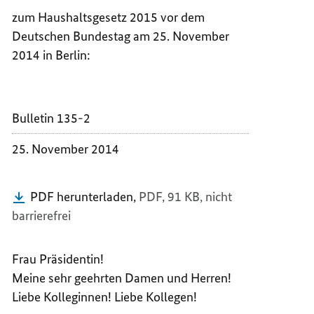
BUNDE
DES
zum Haushaltsgesetz 2015 vor dem
FÜR
BUNDE
Deutschen Bundestag am 25. November
GESUN
FÜR
2014 in Berlin:
HERM
GESUN
GRÖHE
HERM
GRÖHE
Bulletin 135-2
25. November 2014
PDF herunterladen,
PDF, 91 KB,
nicht
barrierefrei
Frau Präsidentin!
Meine sehr geehrten Damen und Herren!
Liebe Kolleginnen! Liebe Kollegen!