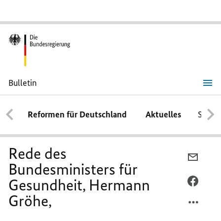
Bulletin
Rede
des
Bundesministers
Reformen für Deutschland
Aktuelles
Schwe
für
Gesundheit,
Hermann
Gröhe,
Rede des
PER
Bundesministers für
E-
Gesundheit, Hermann
MAIL
PER
TEILEN
FACEB
Gröhe,
REDE
TEILEN
DES
REDE