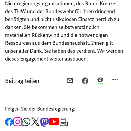
Nichtregierungsorganisationen, des Roten Kreuzes,
des THW und der Bundeswehr für ihren dringend
benötigten und nicht risikolosen Einsatz herzlich zu
danken. Sie bekommen selbstverständlich
materiellen Rückenwind und die notwendigen
Ressourcen aus dem Bundeshaushalt. Ihnen gilt
unser aller Dank. Sie haben das verdient. Wir werden
dieses Engagement weiter ausbauen.
Beitrag teilen
PER
PER
PER
E-
FACEBOOK
THREEMA
MAIL
TEILEN,
TEILEN,
TEILEN,
REDE
REDE
Folgen Sie der Bundesregierung:
REDE
DES
DES
DES
BUNDESMINISTERS
BUNDESMINIS
Zur
Zum
Zum
Zum
Zum
Zum
Newsletter-
BUNDESMINISTERS
FÜR
FÜR
Facebook-
Instagram-
WhatsApp-
X-
Mastodon-
YouTube-
Anmeldung
Seite
Account
Kanal
Kanal
Kanal
Kanal
der
FÜR
GESUNDHEIT,
GESUNDHEIT,