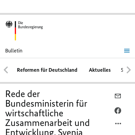
Bulletin
Rede
der
Bundesministerin
Reformen für Deutschland
Aktuelles
Schwe
für
wirtschaftliche
Zusammenarbeit
und
Entwicklung,
Rede der
Svenja
PER
Schulze,
Bundesministerin für
E-
wirtschaftliche
MAIL
PER
TEILEN
FACEB
Zusammenarbeit und
REDE
TEILEN
Entwicklung, Svenja
DER
REDE