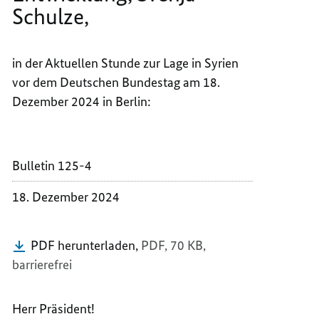
Schulze,
BUNDE
DER
FÜR
BUNDE
WIRTS
FÜR
in der Aktuellen Stunde zur Lage in Syrien
ZUSAM
WIRTS
UND
ZUSAM
vor dem Deutschen Bundestag am 18.
ENTWI
UND
Dezember 2024 in Berlin:
SVENJ
ENTWI
SCHUL
SVENJ
SCHUL
Bulletin 125-4
18. Dezember 2024
PDF herunterladen,
PDF, 70 KB,
barrierefrei
Herr Präsident!