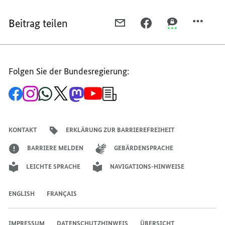
Beitrag teilen
PER
PER
PER
E-
FACEBOOK
THREEMA
MAIL
TEILEN,
TEILEN,
TEILEN,
REDE
REDE
Folgen Sie der Bundesregierung:
REDE
DER
DER
DER
BUNDESMINISTERIN
BUNDESMINIS
Zur
Zum
Zum
Zum
Zum
Zum
Newsletter-
BUNDESMINISTERIN
FÜR
FÜR
Facebook-
Instagram-
WhatsApp-
X-
Mastodon-
YouTube-
Anmeldung
Seite
Account
Kanal
Kanal
Kanal
Kanal
der
FÜR
WIRTSCHAFTLICHE
WIRTSCHAFTL
der
der
der
des
der
der
Bundesregierung
WIRTSCHAFTLICHE
ZUSAMMENARBEIT
ZUSAMMENARB
Bundesregierung
Bundesregierung
Bundesregierung
Regierungssprechers
Bundesregierung
Bundesregierung
KONTAKT
ERKLÄRUNG ZUR BARRIEREFREIHEIT
ZUSAMMENARBEIT
UND
UND
UND
ENTWICKLUNG,
ENTWICKLUNG
BARRIERE MELDEN
GEBÄRDENSPRACHE
ENTWICKLUNG,
SVENJA
SVENJA
LEICHTE SPRACHE
NAVIGATIONS-HINWEISE
SVENJA
SCHULZE,
SCHULZE,
SCHULZE,
ENGLISH
FRANÇAIS
IMPRESSUM
DATENSCHUTZHINWEIS
ÜBERSICHT