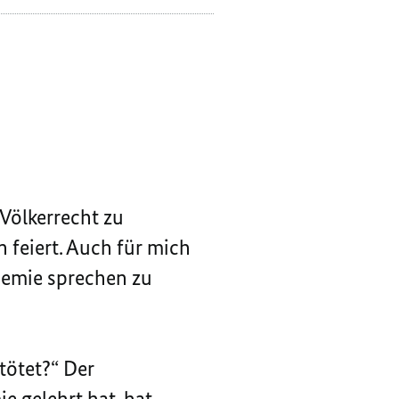
BAERBOCK,
 Völkerrecht zu
 feiert. Auch für mich
demie sprechen zu
tötet?“ Der
e gelehrt hat, hat