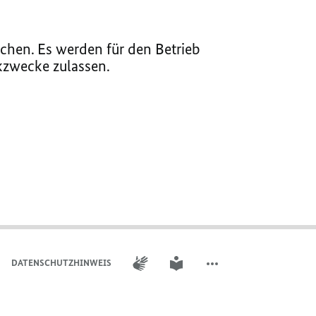
chen. Es werden für den Betrieb
ikzwecke zulassen.
GEBÄRDENSPRACHE
LEICHTE SPRACHE
DATENSCHUTZHINWEIS
WEITERE ELEMENTE DER 