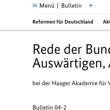
Menü
Bulletin
Rede
der
Reformen für Deutschland
Ak
Bundesministerin
des
Auswärtigen,
Annalena
Baerbock,
Rede der Bun
Auswärtigen,
bei der Haager Akademie für 
Bulletin 04-2