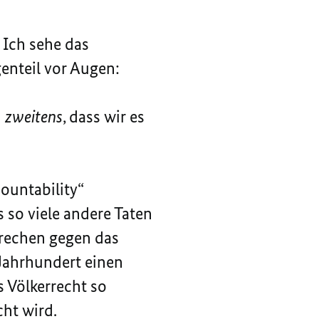
 Ich sehe das
genteil vor Augen:
d
zweitens
, dass wir es
countability“
 so viele andere Taten
brechen gegen das
 Jahrhundert einen
s Völkerrecht so
cht wird.