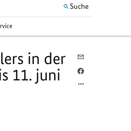
Suche
ervice
lers in der
PER
E-
s 11. juni
MAIL
PER
TEILEN,
FACEBOOK
OFFIZIELLER
TEILEN,
BESUCH
OFFIZIELLER
DES
BESUCH
BUNDESKANZLERS
DES
IN
BUNDESKANZLERS
DER
IN
UKRAINE
DER