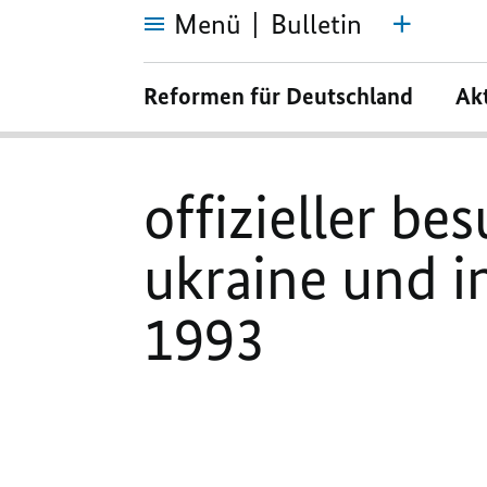
Menü
Bulletin
offizieller
besuch
Reformen für Deutschland
Ak
des
bundeskanzlers
in
der
ukraine
und
offizieller be
in
bulgarien
vom
9.
ukraine und in
bis
11.
juni
1993
1993