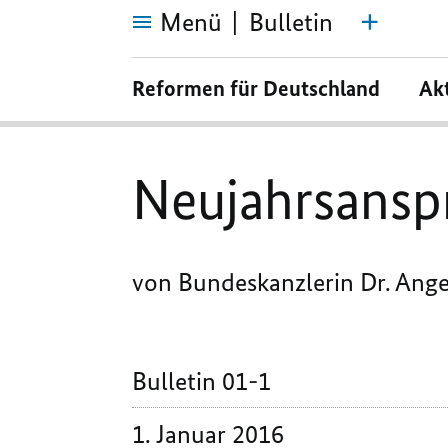
Menü
Bulletin
Neujahrsansprache
2016
Reformen für Deutschland
Ak
Neujahrsansp
von Bundeskanzlerin Dr. Ang
Bulletin 01-1
1. Januar 2016