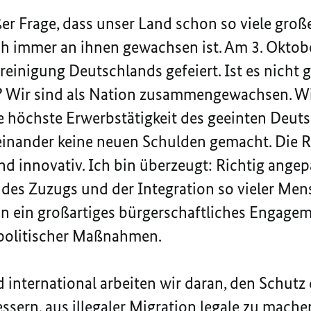
ßer Frage, dass unser Land schon so viele gr
h immer an ihnen gewachsen ist. Am 3. Oktobe
einigung Deutschlands gefeiert. Ist es nicht g
n? Wir sind als Nation zusammengewachsen. Wi
ie höchste Erwerbstätigkeit des geeinten Deut
einander keine neuen Schulden gemacht. Die R
nd innovativ. Ich bin überzeugt: Richtig angep
 des Zuzugs und der Integration so vieler Me
n ein großartiges bürgerschaftliches Engagem
politischer Maßnahmen.
d international arbeiten wir daran, den Schutz
sern, aus illegaler Migration legale zu mache