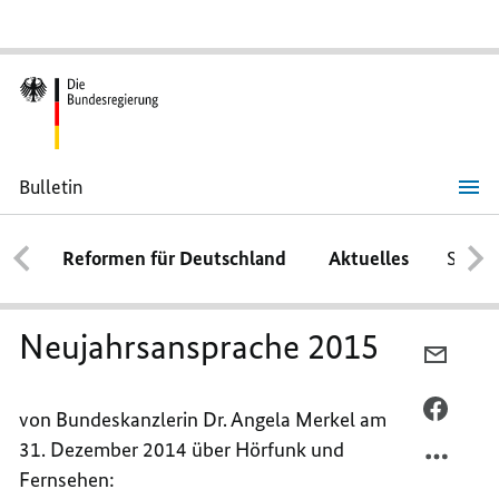
Bulletin
Neujahrsansprache
2015
Reformen für Deutschland
Aktuelles
Schwe
Neujahrsansprache 2015
PER
E-
MAIL
PER
von Bundeskanzlerin Dr. Angela Merkel am
TEILEN
FACEB
31. Dezember 2014 über Hörfunk und
NEUJA
TEILEN
Fernsehen:
2015
NEUJA