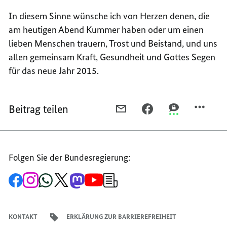
In diesem Sinne wünsche ich von Herzen denen, die
am heutigen Abend Kummer haben oder um einen
lieben Menschen trauern, Trost und Beistand, und uns
allen gemeinsam Kraft, Gesundheit und Gottes Segen
für das neue Jahr 2015.
Beitrag teilen
PER
PER
PER
E-
FACEBOOK
THREEMA
MAIL
TEILEN,
TEILEN,
TEILEN,
NEUJAHRSANSPRACHE
NEUJAHRSANS
Folgen Sie der Bundesregierung:
NEUJAHRSANSPRACHE
2015
2015
2015
Zur
Zum
Zum
Zum
Zum
Zum
Newsletter-
Facebook-
Instagram-
WhatsApp-
X-
Mastodon-
YouTube-
Anmeldung
Seite
Account
Kanal
Kanal
Kanal
Kanal
der
der
der
der
des
der
der
Bundesregierung
Bundesregierung
Bundesregierung
Bundesregierung
Regierungssprechers
Bundesregierung
Bundesregierung
KONTAKT
ERKLÄRUNG ZUR BARRIEREFREIHEIT