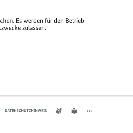
chen. Es werden für den Betrieb
ikzwecke zulassen.
GEBÄRDENSPRACHE
LEICHTE SPRACHE
DATENSCHUTZHINWEIS
WEITERE ELEMENTE DER 