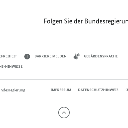
Folgen Sie der Bundesregieru
EFREIHEIT
BARRIERE MELDEN
GEBÄRDENSPRACHE
NS-HINWEISE
undesregierung
IMPRESSUM
DATENSCHUTZHINWEIS
Ü
Nach
oben