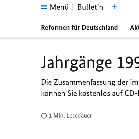
Menü
Bulletin
Jahrgänge
1996
Reformen für Deutschland
Ak
-
2010
auf
CD-
Rom
Jahrgänge 19
Die Zusammenfassung der im 
können Sie kostenlos auf CD-
1 Min. Lesedauer