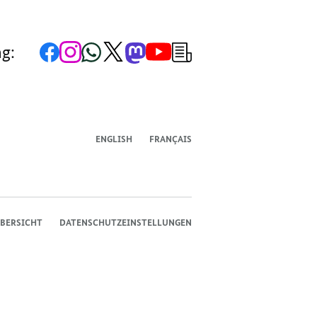
Zur
Zum
Zum
Zum
Zum
Zum
Newsletter-
ng:
Facebook-
Instagram-
WhatsApp-
X-
Mastodon-
YouTube-
Anmeldung
Seite
Account
Kanal
Kanal
Kanal
Kanal
der
der
der
der
des
der
der
Bundesregierung
Bundesregierung
Bundesregierung
Bundesregierung
Regierungssprechers
Bundesregierung
Bundesregierung
ENGLISH
FRANÇAIS
BERSICHT
DATENSCHUTZEINSTELLUNGEN