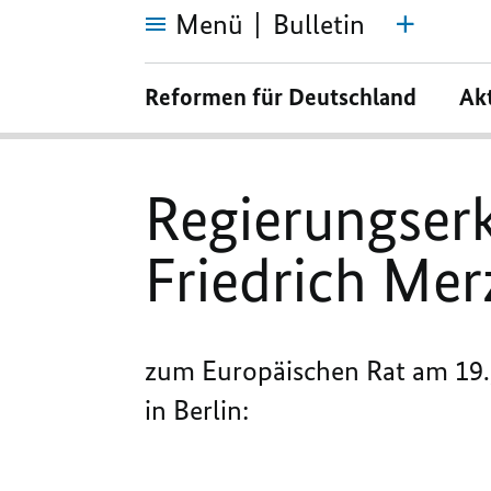
Menü
Bulletin
Regierungserklärung
von
Reformen für Deutschland
Ak
Bundeskanzler
Friedrich
Merz
Regierungser
Friedrich Mer
zum Europäischen Rat am 19.
in Berlin: