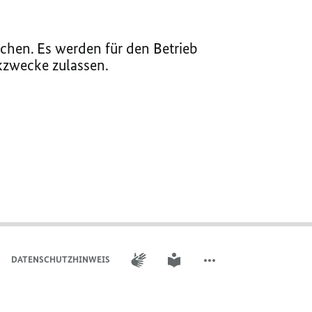
chen. Es werden für den Betrieb
ikzwecke zulassen.
GEBÄRDENSPRACHE
LEICHTE SPRACHE
DATENSCHUTZHINWEIS
WEITERE ELEMENTE DER 