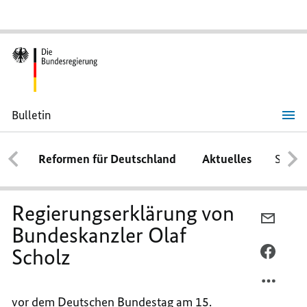
Bulletin
Regierungserklärung
von
Bundeskanzler
Reformen für Deutschland
Aktuelles
Schwe
Olaf
Scholz
Regierungserklärung von
PER
Bundeskanzler Olaf
E-
Scholz
MAIL
PER
TEILEN
FACEB
REGIE
TEILEN
vor dem Deutschen Bundestag am 15.
VON
REGIE