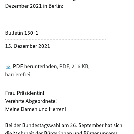
BUNDE
VON
Dezember 2021 in Berlin:
OLAF
BUNDE
SCHOL
OLAF
SCHOL
Bulletin 150-1
15. Dezember 2021
PDF herunterladen,
PDF, 216 KB,
barrierefrei
Frau Präsidentin!
Verehrte Abgeordnete!
Meine Damen und Herren!
Bei der Bundestagswahl am 26. September hat sich
die Mehrheit der Bürgerinnen und Bürger unseres