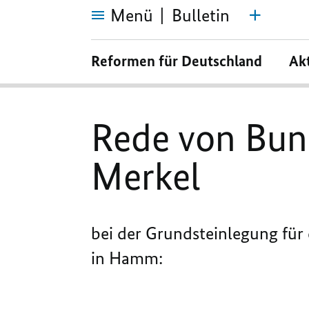
Menü
Bulletin
Rede
von
Reformen für Deutschland
Ak
Bundeskanzlerin
Dr.
Angela
Merkel
Rede von Bund
Merkel
bei der Grundsteinlegung für
in Hamm: