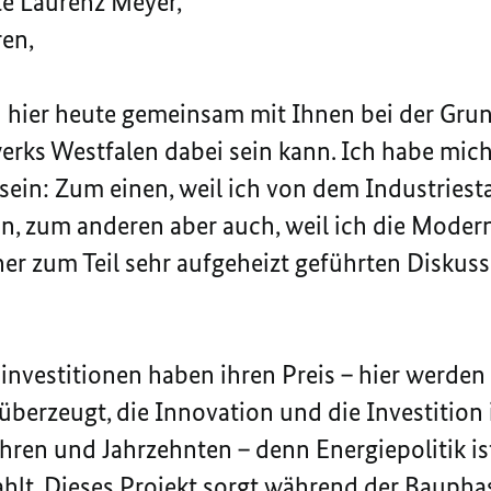
e Laurenz Meyer,
en,
ch hier heute gemeinsam mit Ihnen bei der Gru
erks Westfalen dabei sein kann. Ich habe mic
 sein: Zum einen, weil ich von dem Industries
n, zum anderen aber auch, weil ich die Moder
ner zum Teil sehr aufgeheizt geführten Disku
investitionen haben ihren Preis – hier werden
n überzeugt, die Innovation und die Investitio
hren und Jahrzehnten – denn Energiepolitik ist
zahlt. Dieses Projekt sorgt während der Baupha