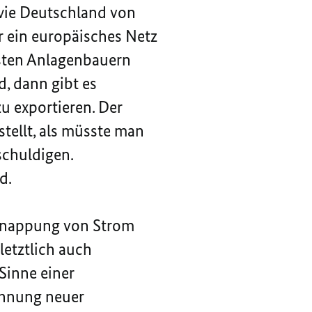
 wie Deutschland von
r ein europäisches Netz
esten Anlagenbauern
d, dann gibt es
u exportieren. Der
tellt, als müsste man
schuldigen.
d.
erknappung von Strom
etztlich auch
Sinne einer
lehnung neuer