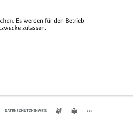
chen. Es werden für den Betrieb
ikzwecke zulassen.
GEBÄRDENSPRACHE
LEICHTE SPRACHE
DATENSCHUTZHINWEIS
WEITERE ELEMENTE DER 