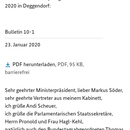
BUNDE
VON
2020 in Deggendorf:
DR.
BUNDE
ANGEL
DR.
MERKE
ANGEL
Bulletin 10-1
MERKE
23. Januar 2020
PDF herunterladen,
PDF, 95 KB,
barrierefrei
Sehr geehrter Ministerpräsident, lieber Markus Söder,
sehr geehrte Vertreter aus meinem Kabinett,
ich grüße Andi Scheuer,
ich grüße die Parlamentarischen Staatssekretäre,
Herrn Pronold und Frau Hagl-Kehl,
natürlich auch den Bundestagsabgeordneten Thomas