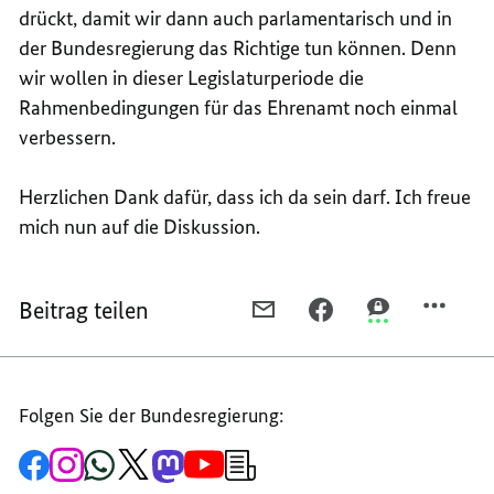
drückt, damit wir dann auch parlamentarisch und in
der Bundesregierung das Richtige tun können. Denn
wir wollen in dieser Legislaturperiode die
Rahmenbedingungen für das Ehrenamt noch einmal
verbessern.
Herzlichen Dank dafür, dass ich da sein darf. Ich freue
mich nun auf die Diskussion.
Beitrag teilen
PER
PER
PER
E-
FACEBOOK
THREEMA
MAIL
TEILEN,
TEILEN,
TEILEN,
REDE
REDE
Folgen Sie der Bundesregierung:
REDE
VON
VON
VON
BUNDESKANZLERIN
BUNDESKANZL
Zur
Zum
Zum
Zum
Zum
Zum
Newsletter-
BUNDESKANZLERIN
DR.
DR.
Facebook-
Instagram-
WhatsApp-
X-
Mastodon-
YouTube-
Anmeldung
Seite
Account
Kanal
Kanal
Kanal
Kanal
der