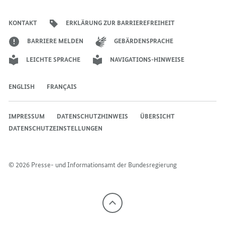
DR.
ANGELA
ANGELA
der
der
der
des
der
der
Bundesregierung
ANGELA
MERKEL
MERKEL
Bundesregierung
Bundesregierung
Bundesregierung
Regierungssprechers
Bundesregierung
Bundesregierung
KONTAKT
ERKLÄRUNG ZUR BARRIEREFREIHEIT
MERKEL
BARRIERE MELDEN
GEBÄRDENSPRACHE
LEICHTE SPRACHE
NAVIGATIONS-HINWEISE
ENGLISH
FRANÇAIS
IMPRESSUM
DATENSCHUTZHINWEIS
ÜBERSICHT
DATENSCHUTZEINSTELLUNGEN
© 2026 Presse- und Informationsamt der Bundesregierung
Nach
oben