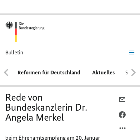
Bulletin
Rede
von
Bundeskanzlerin
Reformen für Deutschland
Aktuelles
Schwe
Dr.
Angela
Merkel
Rede von
PER
Bundeskanzlerin Dr.
E-
Angela Merkel
MAIL
PER
TEILEN
FACEB
REDE
TEILEN
beim Ehrenamtsempfang am 20. Januar
VON
REDE