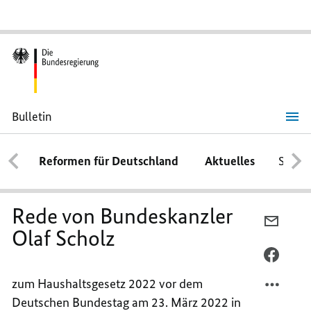
Bulletin
Rede
von
Bundeskanzler
Reformen für Deutschland
Aktuelles
Schwe
Olaf
Scholz
Rede von Bundeskanzler
PER
Olaf Scholz
E-
MAIL
PER
TEILEN
FACEB
zum Haushaltsgesetz 2022 vor dem
REDE
TEILEN
Deutschen Bundestag am 23. März 2022 in
VON
REDE