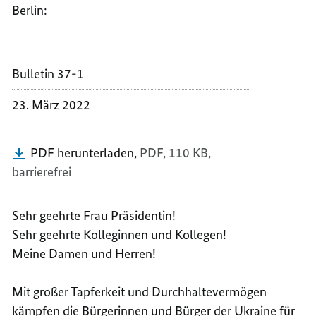
Berlin:
BUNDE
VON
OLAF
BUNDE
SCHOL
OLAF
SCHOL
Bulletin 37-1
23. März 2022
PDF herunterladen,
PDF, 110 KB,
barrierefrei
Sehr geehrte Frau Präsidentin!
Sehr geehrte Kolleginnen und Kollegen!
Meine Damen und Herren!
Mit großer Tapferkeit und Durchhaltevermögen
kämpfen die Bürgerinnen und Bürger der Ukraine für