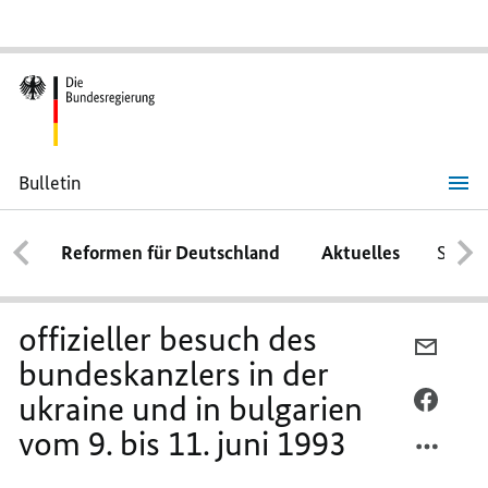
Bulletin
offizieller
besuch
des
Reformen für Deutschland
Aktuelles
Schwe
bundeskanzlers
in
der
ukraine
und
offizieller besuch des
in
PER
bulgarien
bundeskanzlers in der
E-
vom
9.
ukraine und in bulgarien
MAIL
PER
bis
TEILEN
FACEB
11.
vom 9. bis 11. juni 1993
juni
OFFIZI
TEILEN
1993
BESUC
OFFIZI