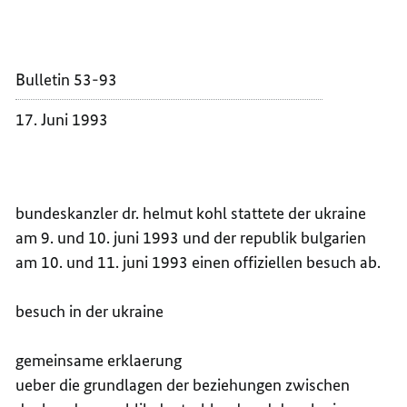
DES
BESUC
BUNDE
DES
IN
BUNDE
Bulletin 53-93
DER
IN
UKRAI
DER
17. Juni 1993
UND
UKRAI
IN
UND
BULGA
IN
VOM
BULGA
9.
VOM
bundeskanzler dr. helmut kohl stattete der ukraine
BIS
9.
am 9. und 10. juni 1993 und der republik bulgarien
11.
BIS
am 10. und 11. juni 1993 einen offiziellen besuch ab.
JUNI
11.
1993
JUNI
besuch in der ukraine
1993
gemeinsame erklaerung
ueber die grundlagen der beziehungen zwischen