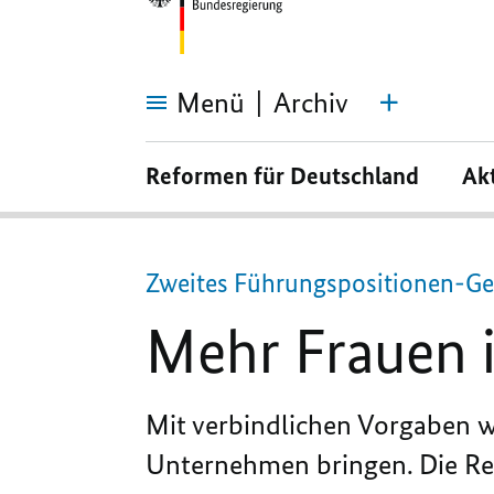
Menü
Archiv
Mehr
Frauen
Reformen für Deutschland
Ak
in
Vorstände
Zweites Führungspositionen-Ge
Mehr Frauen 
Mit verbindlichen Vorgaben w
Unternehmen bringen. Die Reg