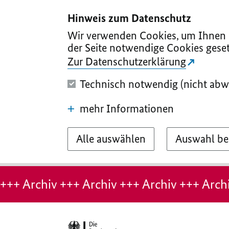
I
II
III
IV
V
Hinweis zum Datenschutz
Wir verwenden Cookies, um Ihnen d
der Seite notwendige Cookies geset
Zur Datenschutzerklärung
Technisch notwendig (nicht abw
mehr Informationen
Alle auswählen
Auswahl be
Hinweis:
Archiv-
+++ Archiv +++ Archiv +++ Archiv +++ Archi
Seite