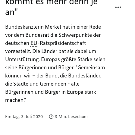
kommt es mehr denn je
TEILEN
FACEB
an"
"AUF
TEILEN
DEN
"AUF
ZUSAM
DEN
Bundeskanzlerin Merkel hat in einer Rede
KOMM
ZUSAM
vor dem Bundesrat die Schwerpunkte der
ES
KOMM
deutschen
EU
-Ratspräsidentschaft
MEHR
ES
vorgestellt. Die Länder bat sie dabei um
DENN
MEHR
Unterstützung. Europas größte Stärke seien
JE
DENN
seine Bürgerinnen und Bürger. "Gemeinsam
AN"
JE
AN"
können wir – der Bund, die Bundesländer,
die Städte und Gemeinden - alle
Bürgerinnen und Bürger in Europa stark
machen."
Freitag, 3. Juli 2020
3 Min. Lesedauer