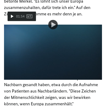
betonte Merkel. "Es lohnt sich unser Europa
zusammenzuhalten, dafür trete ich ein." Auf den
Zusammenhalt komme es mehr denn je an.
01:54
Video-
Video
Die deutsche EU-Ratspräsidentschaft
Player:
Die
deutsche
EU-
Corona-Pandemie Prüfung für
Ratspräsidentschaft
Europa
Merkel dankte den Bundesländern dafür, dass sie in
der Corona-Pandemie eine starke Botschaft der
Solidarität und Freundschaft an die europäischen
Nachbarn gesandt haben, etwa durch die Aufnahme
von Patienten aus Nachbarländern. "Diese Zeichen
der Mitmenschlichkeit zeigen, was wir bewirken
können, wenn Europa zusammenhält."