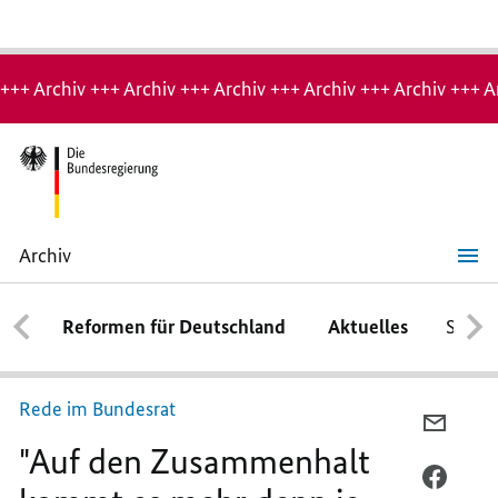
Hinweis:
Archiv-
+++ Archiv +++ Archiv +++ Archiv +++ Archiv +++ Archiv +++ A
Seite
Archiv
"Auf
den
Zusammenhalt
Reformen für Deutschland
Aktuelles
Schwe
kommt
es
mehr
denn
je
Rede im Bundesrat
an"
PER
"Auf den Zusammenhalt
E-
MAIL
PER