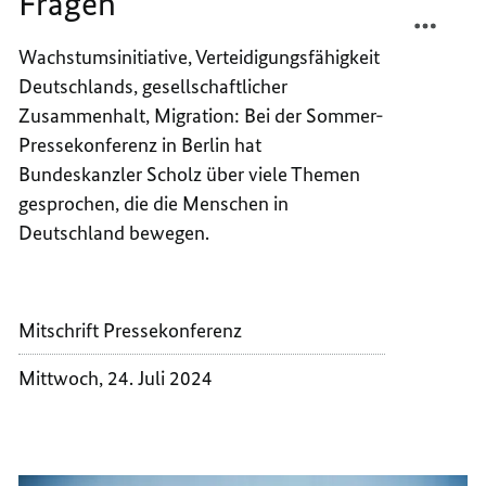
Fragen“
TEILEN
FACEB
„ICH
TEILEN
Wachstumsinitiative, Verteidigungsfähigkeit
FREUE
„ICH
Deutschlands, gesellschaftlicher
MICH
FREUE
AUF
MICH
Zusammenhalt, Migration: Bei der Sommer-
IHRE
AUF
Pressekonferenz in Berlin hat
FRAGE
IHRE
Bundeskanzler Scholz über viele Themen
FRAGE
gesprochen, die die Menschen in
Deutschland bewegen.
Mitschrift Pressekonferenz
Mittwoch, 24. Juli 2024