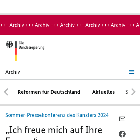
Hinweis:
Archiv-
+++ Archiv +++ Archiv +++ Archiv +++ Archiv +++ Archiv +++ A
Seite
Archiv
„Ich
freue
mich
Reformen für Deutschland
Aktuelles
Schwe
auf
Ihre
Fragen“
Sommer-Pressekonferenz des Kanzlers 2024
PER
„Ich freue mich auf Ihre
E-
MAIL
PER