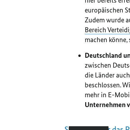
hier bereits er
europäischen S
Zudem wurde a
Bereich Vertei
machen könne, 
Deutschland un
zwischen Deuts
die Länder auch
beschlossen. Wi
mehr in E-Mobili
Unternehmen vo
Sehen Sie hier das 