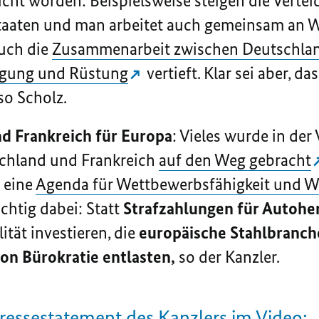
reicht worden: Beispielsweise steigen die Vert
taaten und man arbeitet auch gemeinsam an 
uch die
Zusammenarbeit zwischen Deutschlan
digung und Rüstung
vertieft. Klar sei aber, 
so Scholz.
d Frankreich für Europa
: Vieles wurde in der
chland und Frankreich
auf den Weg gebracht
 eine
Agenda für Wettbewerbsfähigkeit und W
chtig dabei: Statt
Strafzahlungen für Autoher
tät investieren, die
europäische Stahlbranch
n Bürokratie entlasten,
so der Kanzler.
Pressestatement des Kanzlers im Video: