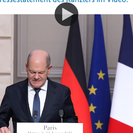
anzlers in Paris
itschrift der Pressestatements:
Macron
:
nd Herren, ich wünsche all denjenigen, denen
hatte, alles Beste für dieses neue Jahr.
er, lieber Olaf! Es ist mir eine sehr große Fre
 im
Élysée
-Palast begrüßen zu dürfen, an diese