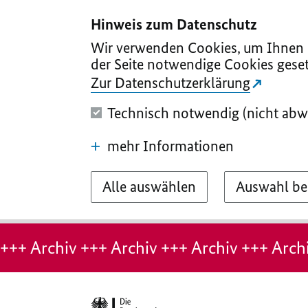
I
II
III
IV
V
Hinweis zum Datenschutz
Wir verwenden Cookies, um Ihnen d
der Seite notwendige Cookies geset
Zur Datenschutzerklärung
Technisch notwendig (nicht abw
mehr Informationen
Alle auswählen
Auswahl be
Hinweis:
Archiv-
+++ Archiv +++ Archiv +++ Archiv +++ Archi
Seite