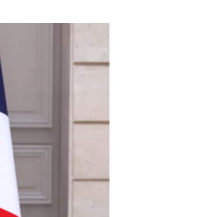
 ich das zu wünschen
ude, heute
m für die deutsch-