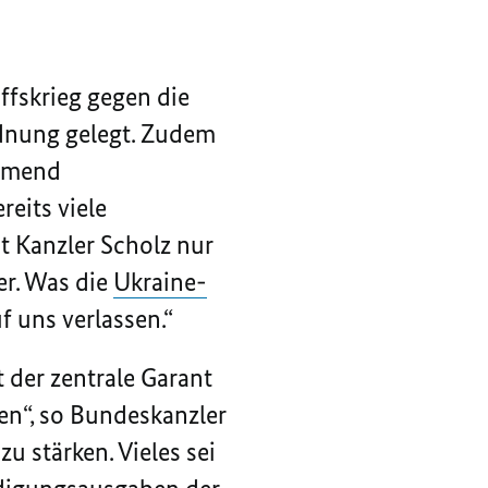
fskrieg gegen die
rdnung gelegt. Zudem
ehmend
reits viele
t Kanzler Scholz nur
er. Was die
Ukraine-
f uns verlassen.“
t der zentrale Garant
en“, so Bundeskanzler
u stärken. Vieles sei