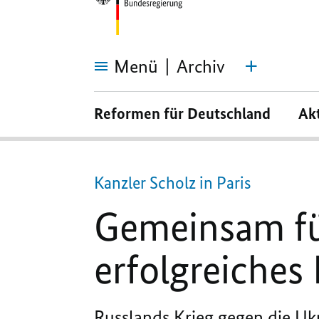
Menü
Archiv
Gemeinsam
für
Reformen für Deutschland
Ak
ein
offenes,
starkes
und
erfolgreiches
Europa
Kanzler Scholz in Paris
Gemeinsam für
erfolgreiches
Russlands Krieg gegen die Ukr