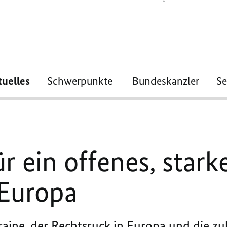
tuelles
Schwerpunkte
Bundeskanzler
S
 ein offenes, stark
 Europa
aine, der Rechtsruck in Europa und die zu