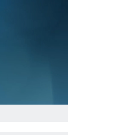
 gestärkt aus der Krise
geht es um den
aber auch um den
ittelpunkt steht
en der Corona-
igitalisierung und
hr zum
Programm