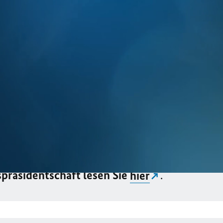
eine ganze Kraft dafür einsetzen, dass Europa
 die Corona-Pandemie ausgelöst wurde. Dabei 
haftlicher Stärke und Wettbewerbsfähigkeit, 
t.
Schwerpunkte will Deutschland setzen? Im M
r gesundheitlichen und wirtschaftlichen Folg
h wichtige Themen wie der Klimaschutz, die D
in der Welt zählen zu den Schwerpunkten. Me
spräsidentschaft
lesen Sie
hier
.