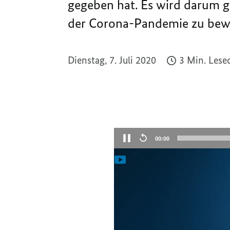
gegeben hat. Es wird darum 
der Corona-Pandemie zu bewä
Dienstag, 7. Juli 2020
3 Min. Lese
Aktueller
00:00
Zeitpunkt
Video-
Logo der EU-Ratsp
Player:
Ein
Symbol
für
Einigkeit
Deutschland hat den Vo
und
Verbundenheit
Herausforderungen übe