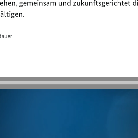
gehen, gemeinsam und zukunftsgerichtet d
ltigen.
dauer
räsidentschaft
Ein Symbol für Einigkeit und 
rsitz im Rat der Europäischen Union in einer 
rnommen. Deutschland will in seiner Ratsprä