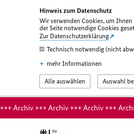
I
II
III
IV
V
Hinweis zum Datenschutz
Wir verwenden Cookies, um Ihnen d
der Seite notwendige Cookies geset
Zur Datenschutzerklärung
Technisch notwendig (nicht abw
mehr Informationen
Alle auswählen
Auswahl be
Hinweis:
Archiv-
+++ Archiv +++ Archiv +++ Archiv +++ Archi
Seite