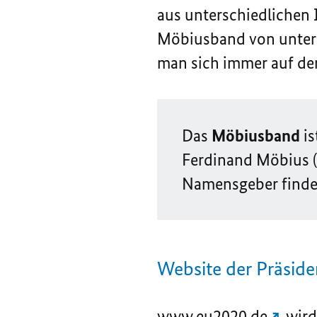
aus unterschiedlichen 
Möbiusband von untersc
man sich immer auf der
Das
Möbiusband
i
Ferdinand Möbius 
Namensgeber finde
Website der Präside
www.eu2020.de
wird