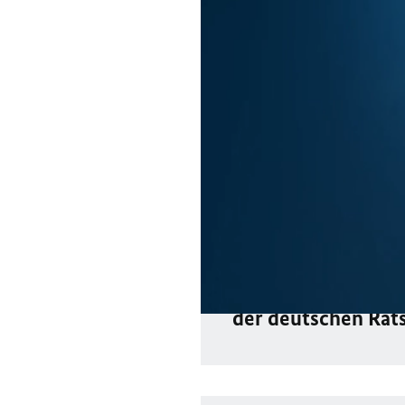
zweiten Halbjahr 2020 s
hervorgeht, die durch
Rückgewinn von wirtsc
sozialen Zusammenhal
Welche Themen und 
die Bewältigung de
Pandemie. Doch auc
die Rolle Europas 
der deutschen Rat