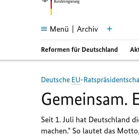
Menü
Archiv
Gemeinsam.
Europa
Reformen für Deutschland
Ak
wieder
stark
machen.
Deutsche
EU
-Ratspräsidentscha
Gemeinsam. E
Seit 1. Juli hat Deutschland d
machen." So lautet das Motto,