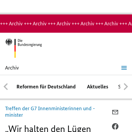
Hinweis:
Archiv-
+++ Archiv +++ Archiv +++ Archiv +++ Archiv +++ Archiv +++ A
Seite
Archiv
„Wir
halten
den
Reformen für Deutschland
Aktuelles
Schwe
Lügen
die
Fakten
entgegen“
Treffen der G7 Innenministerinnen und -
PER
minister
E-
„Wir halten den Lügen
MAIL
PER