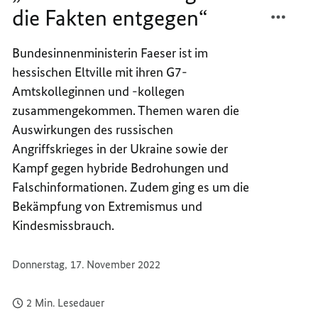
TEILEN
FACEB
die Fakten entgegen“
„WIR
TEILEN
HALTE
„WIR
Bundesinnenministerin Faeser ist im
DEN
HALTE
hessischen Eltville mit ihren G7-
LÜGEN
DEN
DIE
LÜGEN
Amtskolleginnen und -kollegen
FAKTE
DIE
zusammengekommen. Themen waren die
ENTGE
FAKTE
Auswirkungen des russischen
ENTGE
Angriffskrieges in der Ukraine sowie der
Kampf gegen hybride Bedrohungen und
Falschinformationen. Zudem ging es um die
Bekämpfung von Extremismus und
Kindesmissbrauch.
Donnerstag, 17. November 2022
2 Min. Lesedauer